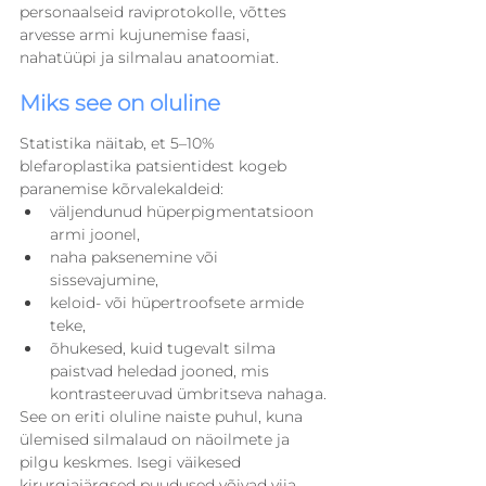
personaalseid raviprotokolle, võttes 
arvesse armi kujunemise faasi, 
nahatüüpi ja silmalau anatoomiat.
Miks see on oluline
Statistika näitab, et 5–10% 
blefaroplastika patsientidest kogeb 
paranemise kõrvalekaldeid:
väljendunud hüperpigmentatsioon 
armi joonel,
naha paksenemine või 
sissevajumine,
keloid- või hüpertroofsete armide 
teke,
õhukesed, kuid tugevalt silma 
paistvad heledad jooned, mis 
kontrasteeruvad ümbritseva nahaga.
See on eriti oluline naiste puhul, kuna 
ülemised silmalaud on näoilmete ja 
pilgu keskmes. Isegi väikesed 
kirurgiajärgsed puudused võivad viia 