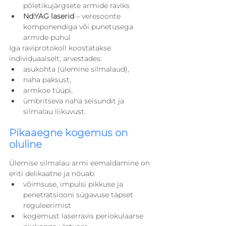
põletikujärgsete armide raviks
Nd:YAG laserid
 – veresoonte 
komponendiga või punetusega 
armide puhul
Iga raviprotokoll koostatakse 
individuaalselt, arvestades:
asukohta (ülemine silmalaud),
naha paksust,
armkoe tüüpi,
ümbritseva naha seisundit ja 
silmalau liikuvust.
Pikaaegne kogemus on 
oluline
Ülemise silmalau armi eemaldamine on 
eriti delikaatne ja nõuab:
võimsuse, impulsi pikkuse ja 
penetratsiooni sügavuse täpset 
reguleerimist
kogemust laserravis periokulaarse 