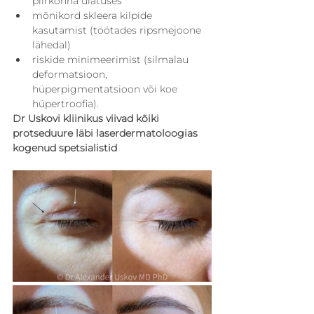
piirkonna ulatuses
mõnikord skleera kilpide 
kasutamist (töötades ripsmejoone 
lähedal)
riskide minimeerimist (silmalau 
deformatsioon, 
hüperpigmentatsioon või koe 
hüpertroofia).
Dr Uskovi kliinikus viivad kõiki 
protseduure läbi laserdermatoloogias 
kogenud spetsialistid