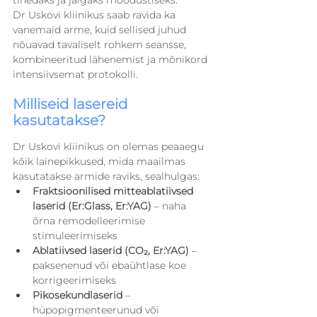
Dr Uskovi kliinikus saab ravida ka 
vanemaid arme, kuid sellised juhud 
nõuavad tavaliselt rohkem seansse, 
kombineeritud lähenemist ja mõnikord 
intensiivsemat protokolli.
Milliseid lasereid 
kasutatakse?
Dr Uskovi kliinikus on olemas peaaegu 
kõik lainepikkused, mida maailmas 
kasutatakse armide raviks, sealhulgas:
Fraktsioonilised mitteablatiivsed 
laserid (Er:Glass, Er:YAG)
 – naha 
õrna remodelleerimise 
stimuleerimiseks
Ablatiivsed laserid (CO₂, Er:YAG)
 – 
paksenenud või ebaühtlase koe 
korrigeerimiseks
Pikosekundlaserid
 – 
hüpopigmenteerunud või 