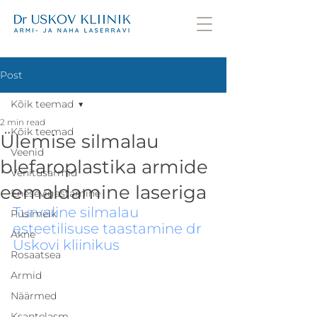
Post
Kõik teemad
2 min read
Kõik teemad
Ülemise silmalau
Veenid
blefaroplastika armide
Venitusarmid
eemaldamine laseriga
Enesevigastamine
Turvaline silmalau 
Püsimeik
esteetilisuse taastamine dr 
Akne
Uskovi kliinikus
Rosaatsea
Armid
Näärmed
Ksantelasm