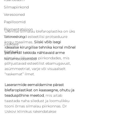
Silmapiirkond
Veresooned
Papilloomid
Pigmentatsioon
Ülemise silmalau blefaroplastika on üks 
enimnõutud esteetilisi protseduure 
Tätoveering
kogu maailmas. 
Siiski võib isegi 
Juuksed
ideaalse kirurgilise tehnika korral mõnel 
Kortsud
patsiendil tekkida nähtavaid arme
silmalau liikuvates piirkondades, mis 
Nahamoodustised
põhjustavad esteetilist ebamugavust, 
asümmeetriat, varje või visuaalselt 
“raskemat” ilmet.
Laserarmide eemaldamine pärast 
blefaroplastikat on kaasaegne, ohutu ja 
teaduspõhine meetod
, mis aitab 
taastada naha siledust ja loomulikku 
tooni õrnas silmalau piirkonnas. Dr 
Uskovi kliinikus rakendatakse 