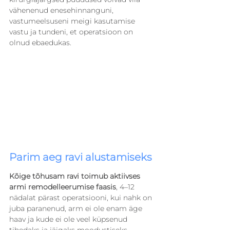
vähenenud enesehinnanguni, 
vastumeelsuseni meigi kasutamise 
vastu ja tundeni, et operatsioon on 
olnud ebaedukas.
Parim aeg ravi alustamiseks
Kõige tõhusam ravi toimub aktiivses 
armi remodelleerumise faasis
, 4–12 
nädalat pärast operatsiooni, kui nahk on 
juba paranenud, arm ei ole enam äge 
haav ja kude ei ole veel küpsenud 
tihedaks ja jäigaks moodustiseks.