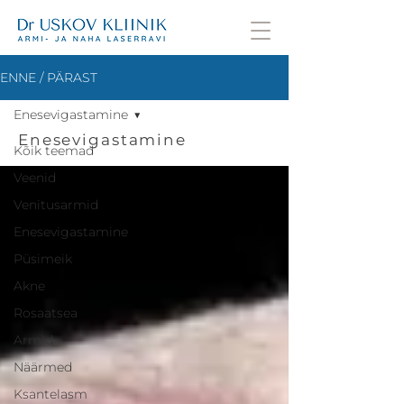
ENNE / PÄRAST
Enesevigastamine
Enesevigastamine
Kõik teemad
Veenid
Venitusarmid
Enesevigastamine
Püsimeik
Akne
Rosaatsea
Armid
Näärmed
Ksantelasm