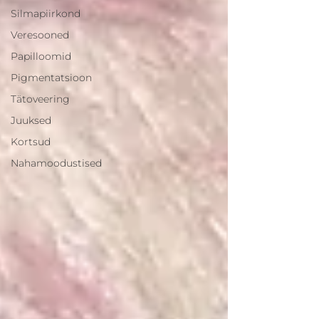
Silmapiirkond
Veresooned
Papilloomid
Pigmentatsioon
Tätoveering
Juuksed
Kortsud
Nahamoodustised