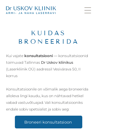
KUIDAS
BRONEERIDA
Kui vajate
konsultatsiooni
—
konsultatsioonid
toimuvad Tallinnas
Dr Uskov kliinikus
(Laserkliinik OÜ) aadressil Vesivärava 50, II
korrus
Konsultatsioonile on võimalik aega broneerida
alloleva lingi kaudu, kus on nähtavad hetkel
vabad vastuvõtuajad. Vali konsultatsiooniks
endale sobiv spetsialist ja sobiv aeg:
Broneeri konsultatsioon