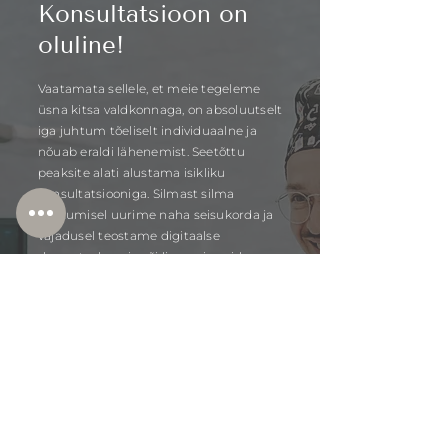
Konsultatsioon on
oluline!
Vaatamata sellele, et meie tegeleme
üsna kitsa valdkonnaga, on absoluutselt
iga juhtum tõeliselt individuaalne ja
nõuab eraldi lähenemist. Seetõttu
peaksite alati alustama isikliku
konsultatsiooniga. Silmast silma
kohtumisel uurime naha seisukorda ja
vajadusel teostame digitaalse
dermatoskoopia või lisauuringuid.
Seejärel saame koostada individuaalse
prognoosi ravitulemuste kohta.
Mõnikord saame protseduuri pakkuda
ka kohe pärast konsultatsiooni. Kuid
mõnikord võib naha seisund nõuda
eelnevat ettevalmistust. Ja mõnel juhul
võib protseduur olla täiesti
vastunäidustatud. Seega, palun
alustage näost näkku