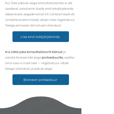
Kui Teile sobivat aega konsultatsiooniks ei ole
saadaval, soovitame lisada end ootejärjekorda.
Vabanevate aegade korral (nt tühistamised või
ümberbroneerimised) võtab meie registratuur
Teiega esimesel võimalusel ühendust.
Lisa end ootejärjekorda
Kui olete juba konsultatsioonil käinud
ja
soovite broneerida aega
protseduuriks
, saatke
oma soov e-maili teel — registratuur võtab
teiega ühendust ja pakub aega:
Broneeri protseduur