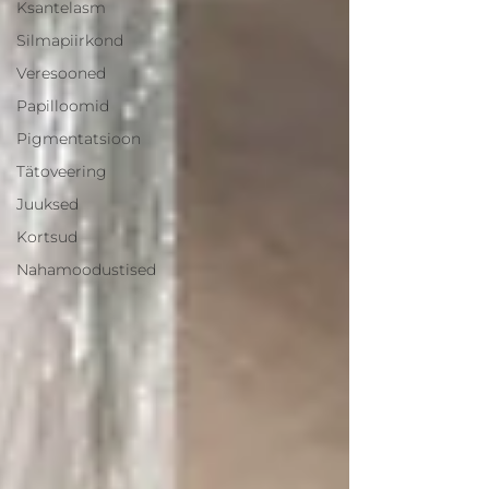
Ksantelasm
Silmapiirkond
Veresooned
Papilloomid
Pigmentatsioon
Tätoveering
Juuksed
Kortsud
Nahamoodustised