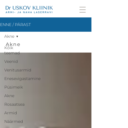
ENNE / PÄRAST
Akne
Akne
Kõik
teemad
Veenid
Venitusarmid
Enesevigastamine
Püsimeik
Akne
Rosaatsea
Armid
Näärmed