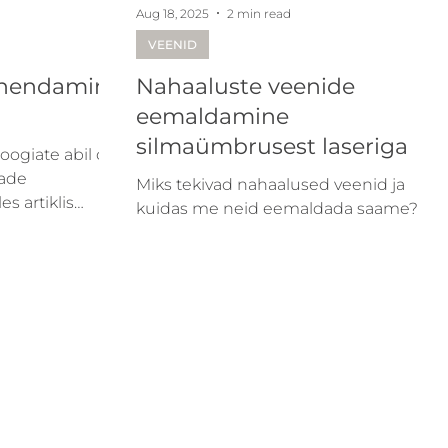
Aug 18, 2025
2 min read
VEENID
vähendamine
Nahaaluste veenide
eemaldamine
silmaümbrusest laseriga
oogiate abil on
gade
Miks tekivad nahaalused veenid ja
es artiklis
kuidas me neid eemaldada saame?
, kuidas see