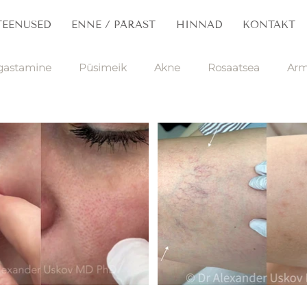
TEENUSED
ENNE / PÄRAST
HINNAD
KONTAKT
gastamine
Püsimeik
Akne
Rosaatsea
Arm
Tätoveering
Juuksed
Kortsud
Nahamoodu