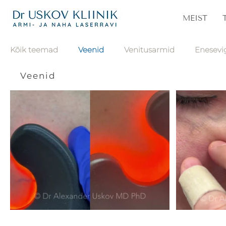
MEIST
Kõik teemad
Veenid
Venitusarmid
Enesevi
Veenid
Veresooned
Papilloomid
Pigmentatsioon