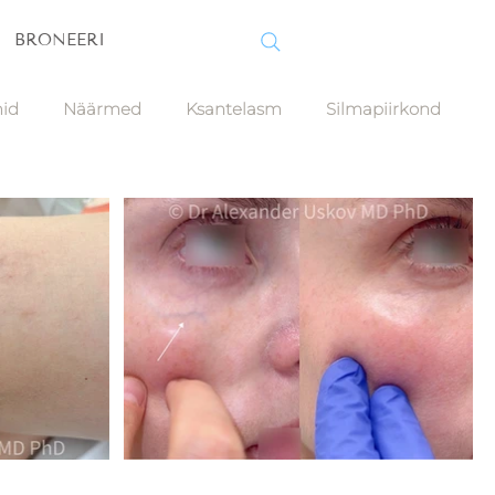
BRONEERI
id
Näärmed
Ksantelasm
Silmapiirkond
stised