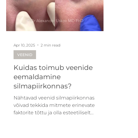
Apr 10, 2025
2 min read
VEENID
Kuidas toimub veenide
eemaldamine
silmapiirkonnas?
Nähtavad veenid silmapiirkonnas
võivad tekkida mitmete erinevate
faktorite tõttu ja olla esteetiliselt
häirivad. Üks tõhusamaid meetodeid
nende eemaldamiseks on
lasereemaldamine.