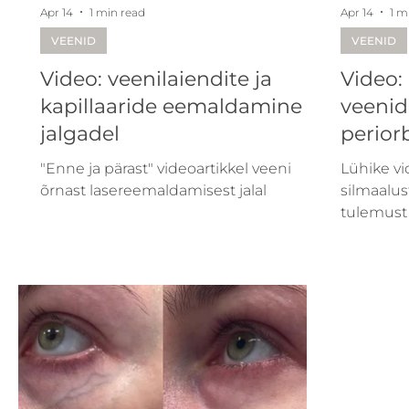
Apr 14
1 min read
Apr 14
1 m
VEENID
VEENID
Video: veenilaiendite ja
Video:
kapillaaride eemaldamine
veeni
jalgadel
perior
"Enne ja pärast" videoartikkel veeni
Lühike vi
õrnast lasereemaldamisest jalal
silmaalu
tulemust