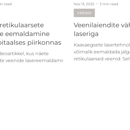
in read
Nov 13, 2025
3 min read
VEENID
 retikulaarsete
Veenilaiendite 
de eemaldamine
laseriga
bitaalses piirkonnas
Kaasaegsete lasertehnol
võimalik eemaldada jal
deoartikkel, kus näete
retikulaarsed veenid. Sell
ste veenide lasereemaldamise
selgitame üksikasjalikult
protsess toimub.