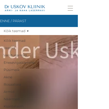
ENNE / PÄRAST
Kõik teemad
Kõik teemad
Veenid
Venitusarmid
Enesevigastamine
Püsimeik
Akne
Rosaatsea
Armid
Näärmed
Ksantelasm