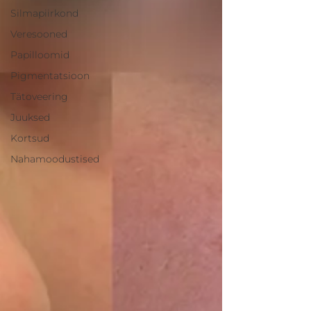
Silmapiirkond
Veresooned
Papilloomid
Pigmentatsioon
Tätoveering
Juuksed
Kortsud
Nahamoodustised