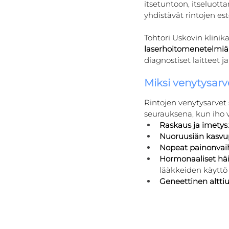
itsetuntoon, itseluott
yhdistävät rintojen es
Tohtori Uskovin klini
laserhoitomenetelmiä
diagnostiset laitteet j
Miksi venytysarve
Rintojen venytysarvet 
seurauksena, kun iho ve
Raskaus ja imetys
Nuoruusiän kasvu
Nopeat painonvai
Hormonaaliset häi
lääkkeiden käyttö
Geneettinen altti