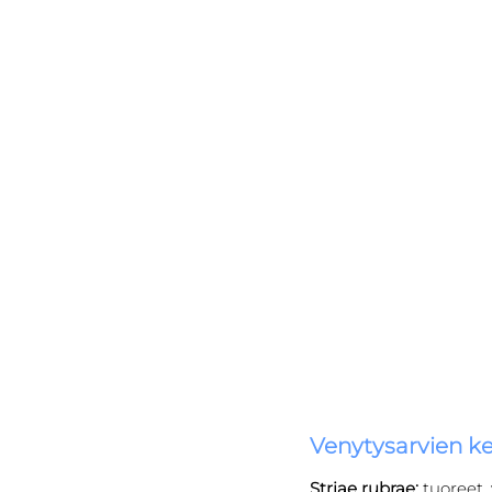
Venytysarvien ke
Striae rubrae: 
tuoreet, 