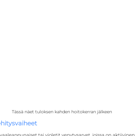
Tässä näet tuloksen kahden hoitokerran jälkeen
hitysvaiheet
vaaleanpunaiset tai violetit venytysarvet, joissa on aktiivinen 