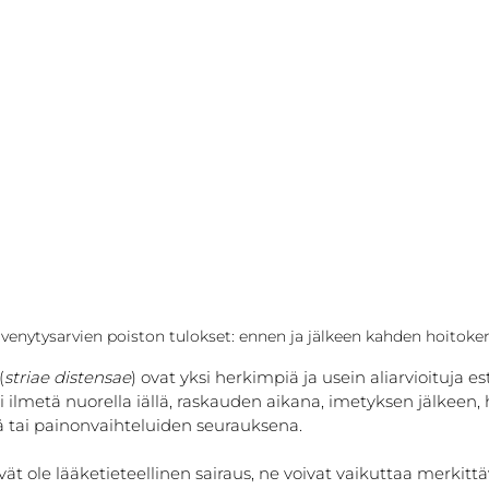
 venytysarvien poiston tulokset: ennen ja jälkeen kahden hoitoke
(
striae distensae
) ovat yksi herkimpiä ja usein aliarvioituja est
oi ilmetä nuorella iällä, raskauden aikana, imetyksen jälkeen
 tai painonvaihteluiden seurauksena.
ät ole lääketieteellinen sairaus, ne voivat vaikuttaa merkittä