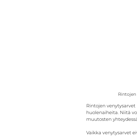
Rintojen
Rintojen venytysarvet 
huolenaiheita. Niitä v
muutosten yhteydessä
Vaikka venytysarvet eiv