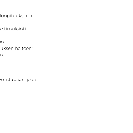
lonpituuksia ja 
 stimulointi 
on;
auksen hoitoon;
n.
ymistapaan, joka 