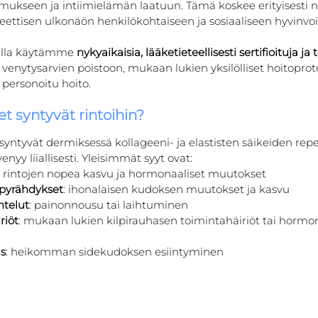
amukseen ja intiimielämän laatuun. Tämä koskee erityisesti na
teettisen ulkonäön henkilökohtaiseen ja sosiaaliseen hyvinvoi
kalla käytämme 
nykyaikaisia, lääketieteellisesti sertifioituja ja t
 venytysarvien poistoon, mukaan lukien yksilölliset hoitoproto
a personoitu hoito.
t syntyvät rintoihin?
syntyvät dermiksessä kollageeni- ja elastisten säikeiden re
nyy liiallisesti. Yleisimmät syyt ovat:
: rintojen nopea kasvu ja hormonaaliset muutokset
pyrähdykset
: ihonalaisen kudoksen muutokset ja kasvu
htelut
: painonnousu tai laihtuminen
riöt
: mukaan lukien kilpirauhasen toimintahäiriöt tai hormon
us
: heikomman sidekudoksen esiintyminen