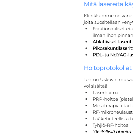
Mitä lasereita 
Klinikkamme on varuste
joita suositellaan veny
Fraktionaaliset ei-a
ilman ihon pinnan
Ablatiiviset laserit
Pikosekuntilaserit
PDL- ja Nd:YAG-las
Hoitoprotokollat
Tohtori Uskovin mukaa
voi sisältää:
Laserhoitoa
PRP-hoitoa (plate
Mesoterapiaa tai b
RF-mikroneulaust
Lääketieteellistä
Tyhjiö-RF-hoitoa
Yksilöllisiä ohjeit