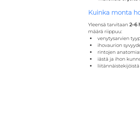
Kuinka monta hoi
Yleensä tarvitaan 
2–6 
määrä riippuu:
venytysarvien tyyp
ihovaurion syvyyde
rintojen anatomia
iästä ja ihon kunn
liitännäistekijöist