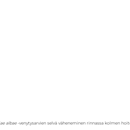
iae albae
 -venytysarvien selvä väheneminen rinnassa kolmen hoit