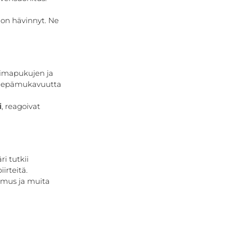
 on hävinnyt. Ne 
 uimapukujen ja 
ta epämukavuutta 
i
, reagoivat 
i tutkii 
irteitä. 
kimus ja muita 