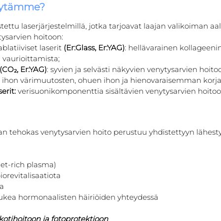
käytämme?
ttu laserjärjestelmillä, jotka tarjoavat laajan valikoiman aal
tysarvien hoitoon:
blatiiviset laserit 
(Er:Glass, Er:YAG)
: hellävarainen kollageenin
 vaurioittamista;
 (CO₂, Er:YAG)
: syvien ja selvästi näkyvien venytysarvien hoito
: ihon värimuutosten, ohuen ihon ja hienovaraisemman korj
erit:
 verisuonikomponenttia sisältävien venytysarvien hoitoo
n tehokas venytysarvien hoito perustuu yhdistettyyn lähest
let-rich plasma)
iorevitalisaatiota
a
 tukea hormonaalisten häiriöiden yhteydessä
a kotihoitoon ja fotoprotektioon