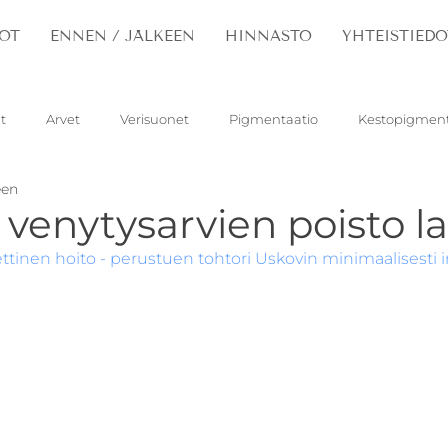
OT
ENNEN / JÄLKEEN
HINNASTO
YHTEISTIEDO
t
Arvet
Verisuonet
Pigmentaatio
Kestopigment
een
santelasma
Lapsi
Ihon kasvaimet
 venytysarvien poisto la
ttinen hoito - perustuen tohtori Uskovin minimaalisesti inv