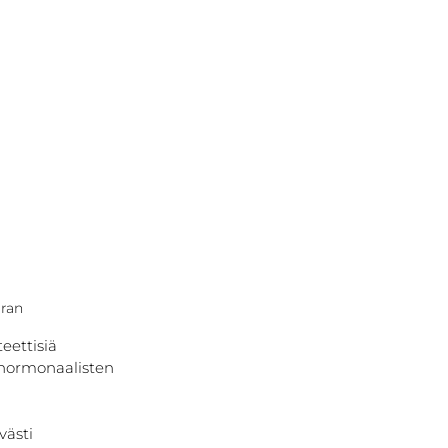
rran
eettisiä 
, hormonaalisten 
västi 