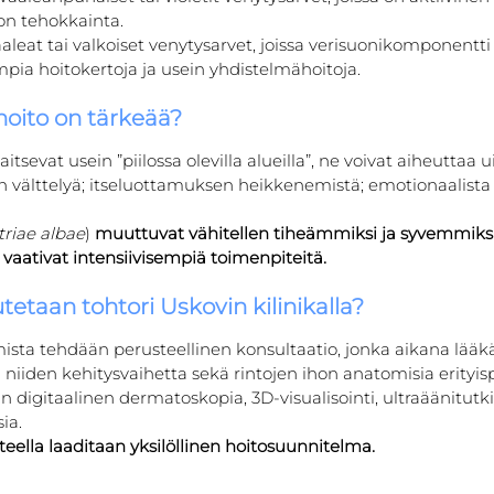
on tehokkainta.
aaleat tai valkoiset venytysarvet, joissa verisuonikomponentti
pia hoitokertoja ja usein yhdistelmähoitoja.
hoito on tärkeää?
aitsevat usein ”piilossa olevilla alueilla”, ne voivat aiheuttaa
en välttelyä; itseluottamuksen heikkenemistä; emotionaalis
triae albae
) 
muuttuvat vähitellen tiheämmiksi ja syvemmiks
 
vaativat intensiivisempiä toimenpiteitä.
tetaan tohtori Uskovin kilinikalla?
sta tehdään perusteellinen konsultaatio, jonka aikana lääkär
niiden kehitysvaihetta sekä rintojen ihon anatomisia erityispi
an digitaalinen dermatoskopia, 3D-visualisointi, ultraäänitut
ia.
eella laaditaan yksilöllinen hoitosuunnitelma.