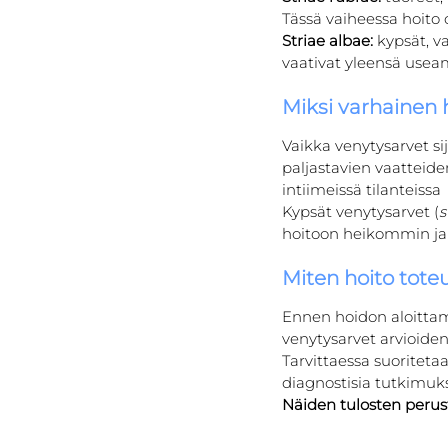
Tässä vaiheessa hoito 
Striae albae:
 kypsät, v
vaativat yleensä useam
Miksi varhainen 
Vaikka venytysarvet sij
paljastavien vaatteid
intiimeissä tilanteissa
Kypsät venytysarvet (
s
hoitoon heikommin ja
Miten hoito toteu
Ennen hoidon aloittami
venytysarvet arvioiden 
Tarvittaessa suoriteta
diagnostisia tutkimuks
Näiden tulosten perust