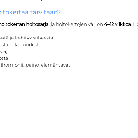
tokertaa tarvitaan?
hoitokerran hoitosarja
, ja hoitokertojen väli on 
4–12 viikkoa
. H
istä ja kehitysvaiheesta;
stä ja laajuudesta;
sta;
osta;
ä (hormonit, paino, elämäntavat).