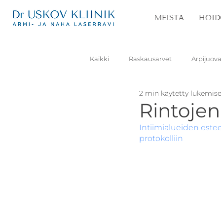
MEISTÄ
HOID
Kaikki
Raskausarvet
Arpijuova
2 min käytetty lukemis
Laskimot
Ruusufinni
K
Rintojen
Intiimialueiden estee
protokolliin