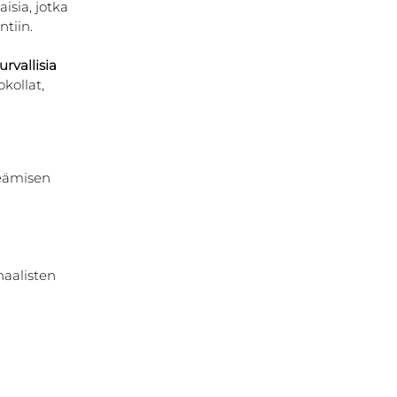
isia, jotka 
ntiin.
urvallisia 
kollat, 
peämisen 
aalisten 