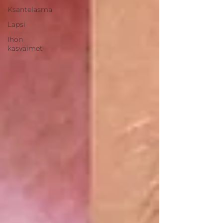
Ksantelasma
Lapsi
Ihon
kasvaimet