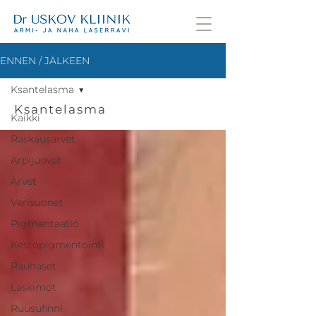
ENNEN / JÄLKEEN
Ksantelasma
Ksantelasma
Kaikki
Raskausarvet
Arpijuovat
Arvet
Verisuonet
Pigmentaatio
Kestopigmentointi
Rauhaset
Laskimot
Ruusufinni