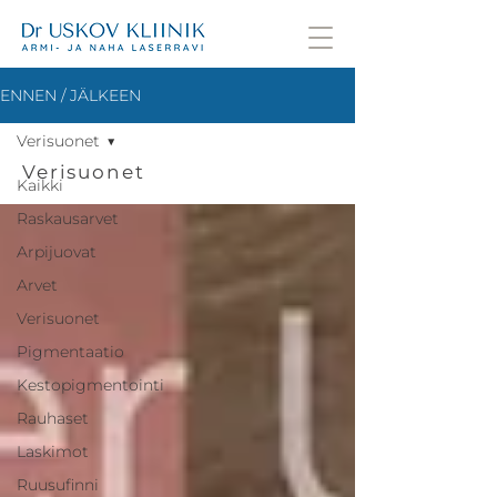
ENNEN / JÄLKEEN
Verisuonet
Verisuonet
Kaikki
Raskausarvet
Arpijuovat
Arvet
Verisuonet
Pigmentaatio
Kestopigmentointi
Rauhaset
Laskimot
Ruusufinni