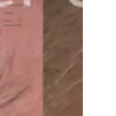
Ksantelasma
Lapsi
Ihon
kasvaimet