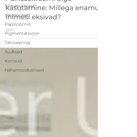
Silmapiirkond
kasutamine: Millega enamus
Veresooned
inimesi eksivad?
Papilloomid
Pigmentatsioon
Tätoveering
Juuksed
Kortsud
Nahamoodustised