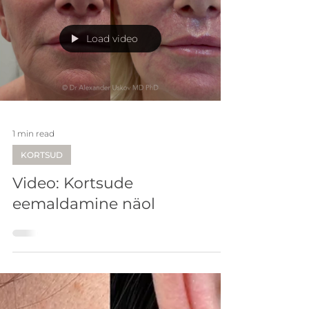
Load video
1 min read
KORTSUD
Video: Kortsude
eemaldamine näol