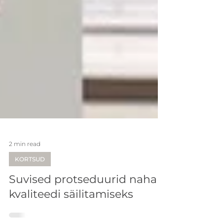
2 min read
KORTSUD
Suvised protseduurid naha
kvaliteedi säilitamiseks