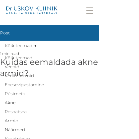
Post
Kõik teemad
1 min read
Kõik teemad
Kuidas eemaldada akne
Veenid
armid?
Venitusarmid
Enesevigastamine
Püsimeik
Akne
Rosaatsea
Armid
Näärmed
Ksantelasm