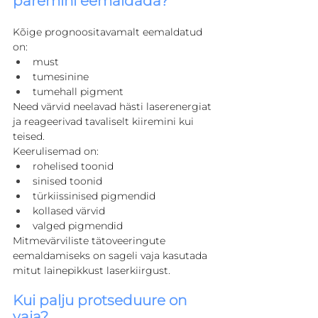
paremini eemaldada?
Kõige prognoositavamalt eemaldatud 
on:
must
tumesinine
tumehall pigment
Need värvid neelavad hästi laserenergiat 
ja reageerivad tavaliselt kiiremini kui 
teised.
Keerulisemad on:
rohelised toonid
sinised toonid
türkiissinised pigmendid
kollased värvid
valged pigmendid
Mitmevärviliste tätoveeringute 
eemaldamiseks on sageli vaja kasutada 
mitut lainepikkust laserkiirgust.
Kui palju protseduure on 
vaja?