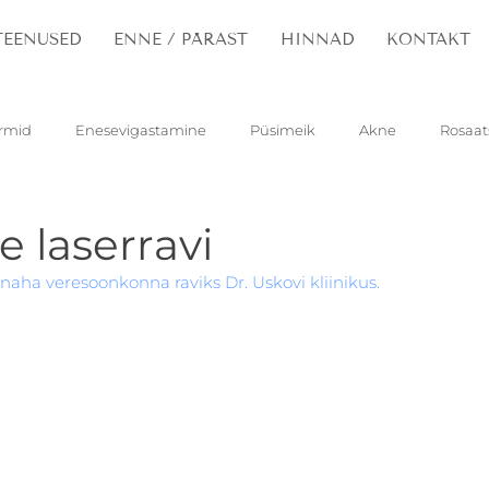
TEENUSED
ENNE / PÄRAST
HINNAD
KONTAKT
rmid
Enesevigastamine
Püsimeik
Akne
Rosaat
Veresooned
Papilloomid
Pigmentatsioon
Tätovee
 laserravi
naha veresoonkonna raviks Dr. Uskovi kliinikus.