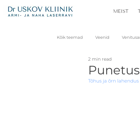
MEIST
Kõik teemad
Veenid
Venitusa
2 min read
Ksantelasm
Silmapiirkond
Punetuse
Tõhus ja õrn lahendus 
Kortsud
Nahamoodustised