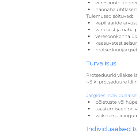
veresoonte ahene
näonaha ühtlasem
Tulemused sõltuvad:
kapillaaride arvus
vanusest ja naha 
veresoonkonna üld
kaasuvatest seisun
protseduurijärgse
Turvalisus
Protseduurid viiakse läb
Kõiki protseduure kliin
Järgides individuaalset
põletuste või hüpe
taastumisaeg on v
väikeste piirangu
Individuaalsed 