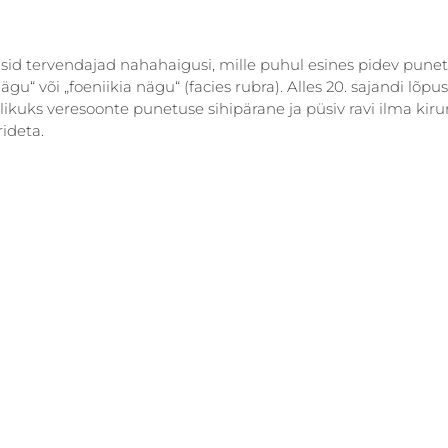
dasid tervendajad nahahaigusi, mille puhul esines pidev punet
ägu“ või „foeniikia nägu“ (facies rubra). Alles 20. sajandi lõpus
ikuks veresoonte punetuse sihipärane ja püsiv ravi ilma kirur
rideta.