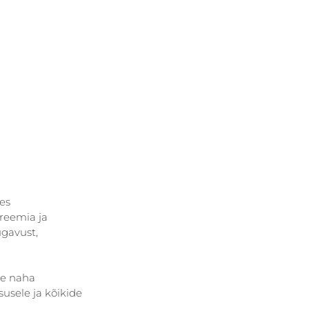
es 
reemia ja 
gavust, 
re naha 
usele ja kõikide 