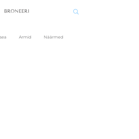
BRONEERI
sea
Armid
Näärmed
ring
Juuksed