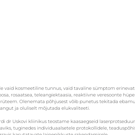
e vaid kosmeetiline tunnus, vaid tavaline sümptom erinevat
osa, rosaatsea, teleangiektaasia, reaktiivne veresoonte hüpe
rüteem. Olenemata põhjusest võib punetus tekitada ebamu
gut ja oluliselt mõjutada elukvaliteeti.
di dr Uskovi kliinikus teostame kaasaegseid laserprotseduu
viks, tuginedes individuaalsetele protokollidele, teaduspõhis
rravis kasutatavate lainepikkuste rakendamisele.