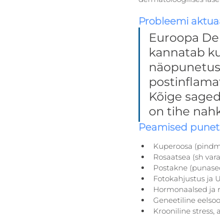
Probleemi aktua
Euroopa De
kannatab ku
näopunetuse
postinflama
Kõige saged
on tihe nahk
Peamised punet
Kuperoosa (pindm
Rosaatsea (sh var
Postakne (punased 
Fotokahjustus ja U
Hormonaalsed ja r
Geneetiline eels
Krooniline stress