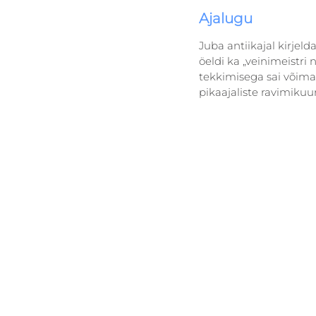
Ajalugu
Juba antiikajal kirjel
öeldi ka „veinimeistri n
tekkimisega sai võimal
pikaajaliste ravimikuu