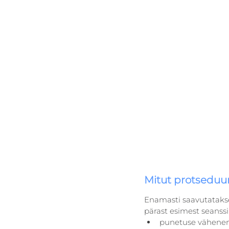
Mitut protseduur
Enamasti saavutatakse
pärast esimest seanss
punetuse vähene