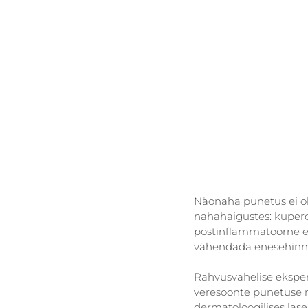
Näonaha punetus ei ol
nahahaigustes: kupero
postinflammatoorne e
vähendada enesehinnan
Rahvusvahelise eksper
veresoonte punetuse ra
dermatoloogilises lase