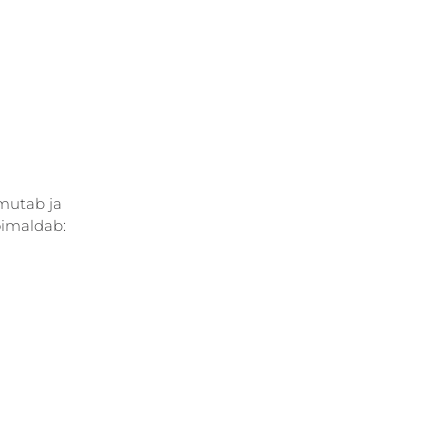
mutab ja 
õimaldab: