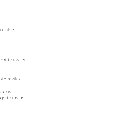
naalse 
mide raviks 
nte raviks
uutus
gede raviks.