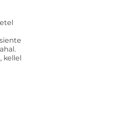
tel 
siente 
hal. 
kellel 