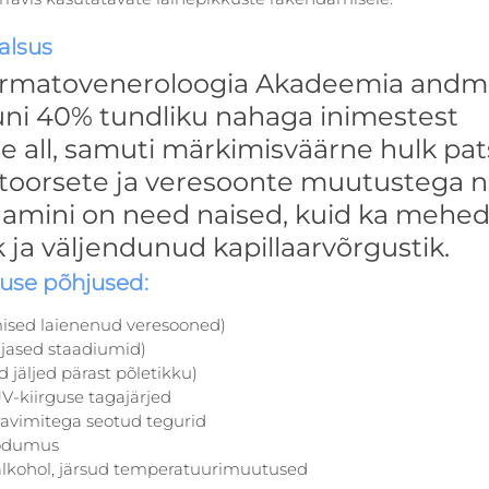
alsus
rmatoveneroloogia Akadeemia andme
ni 40% tundliku nahaga inimestest 
 all, samuti märkimisväärne hulk pat
toorsete ja veresoonte muutustega na
amini on need naised, kuid ka mehed, 
 ja väljendunud kapillaarvõrgustik.
use põhjused:
ised laienenud veresooned)
ajased staadiumid)
jäljed pärast põletikku)
V-kiirguse tagajärjed
avimitega seotud tegurid
oodumus
, alkohol, järsud temperatuurimuutused