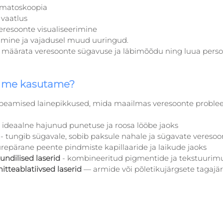
rmatoskoopia
vaatlus
eresoonte visualiseerimine
rimine ja vajadusel muud uuringud.
 määrata veresoonte sügavuse ja läbimõõdu ning luua perso
id me kasutame?
k peamised lainepikkused, mida maailmas veresoonte problee
- ideaalne hajunud punetuse ja roosa lööbe jaoks
 - tungib sügavale, sobib paksule nahale ja sügavate veresoo
urepärane peente pindmiste kapillaaride ja laikude jaoks
undilised laserid
 - kombineeritud pigmentide ja tekstuurim
itteablatiivsed laserid
 — armide või põletikujärgsete tagajär