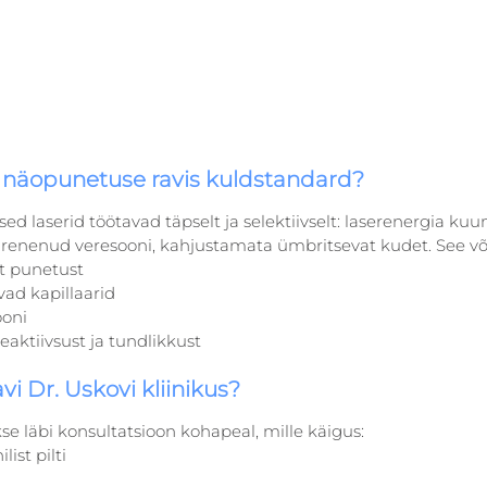
i näopunetuse ravis kuldstandard?
d laserid töötavad täpselt ja selektiivselt: laserenergia kuu
urenenud veresooni, kahjustamata ümbritsevat kudet. See v
t punetust
ad kapillaarid
ooni
aktiivsust ja tundlikkust
i Dr. Uskovi kliinikus?
se läbi konsultatsioon kohapeal, mille käigus:
list pilti