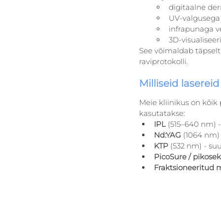
digitaalne de
UV-valgusega 
infrapunaga v
3D-visualisee
See võimaldab täpselt
raviprotokolli.
Milliseid lasere
Meie kliinikus on kõi
kasutatakse:
IPL
 (515–640 nm) 
Nd:YAG
 (1064 nm)
KTP
 (532 nm) - su
PicoSure / pikosek
Fraktsioneeritud m