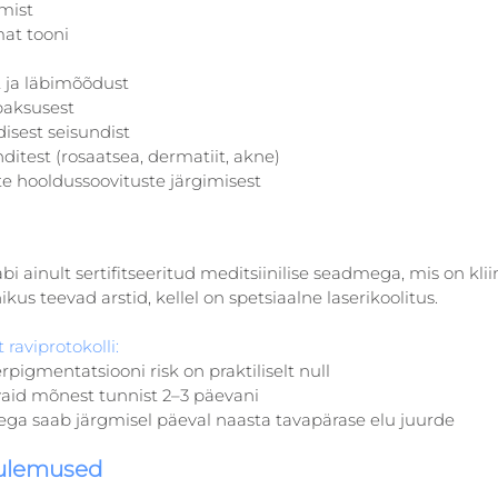
mist
at tooni
t ja läbimõõdust
paksusest
isest seisundist
ditest (rosaatsea, dermatiit, akne)
te hooldussoovituste järgimisest
i ainult sertifitseeritud meditsiinilise seadmega, mis on kliini
ikus teevad arstid, kellel on spetsiaalne laserikoolitus.
 raviprotokolli:
rpigmentatsiooni risk on praktiliselt null
aid mõnest tunnist 2–3 päevani
tega saab järgmisel päeval naasta tavapärase elu juurde
tulemused