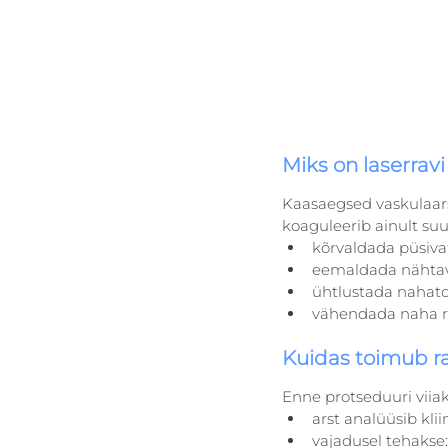
Miks on laserrav
Kaasaegsed vaskulaarse
koaguleerib ainult su
kõrvaldada püsiva
eemaldada nähtav
ühtlustada nahat
vähendada naha re
Kuidas toimub rav
Enne protseduuri viiak
arst analüüsib kliini
vajadusel tehakse: