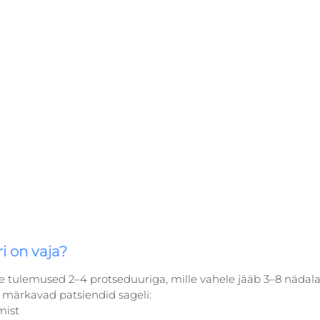
i on vaja?
 tulemused 2–4 protseduuriga, mille vahele jääb 3–8 nädalat
i märkavad patsiendid sageli:
mist