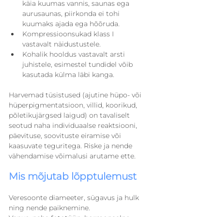
käia kuumas vannis, saunas ega 
aurusaunas, piirkonda ei tohi 
kuumaks ajada ega hõõruda.
Kompressioonsukad klass I 
vastavalt näidustustele.
Kohalik hooldus vastavalt arsti 
juhistele, esimestel tundidel võib 
kasutada külma läbi kanga.
Harvemad tüsistused (ajutine hüpo- või 
hüperpigmentatsioon, villid, koorikud, 
põletikujärgsed laigud) on tavaliselt 
seotud naha individuaalse reaktsiooni, 
päevituse, soovituste eiramise või 
kaasuvate teguritega. Riske ja nende 
vähendamise võimalusi arutame ette.
Mis mõjutab lõpptulemust
Veresoonte diameeter, sügavus ja hulk 
ning nende paiknemine.