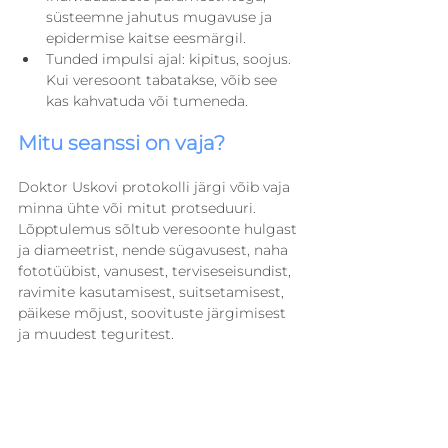
süsteemne jahutus mugavuse ja 
epidermise kaitse eesmärgil.
Tunded impulsi ajal: kipitus, soojus. 
Kui veresoont tabatakse, võib see 
kas kahvatuda või tumeneda.
Mitu seanssi on vaja?
Doktor Uskovi protokolli järgi võib vaja 
minna ühte või mitut protseduuri. 
Lõpptulemus sõltub veresoonte hulgast 
ja diameetrist, nende sügavusest, naha 
fototüübist, vanusest, terviseseisundist, 
ravimite kasutamisest, suitsetamisest, 
päikese mõjust, soovituste järgimisest 
ja muudest teguritest.