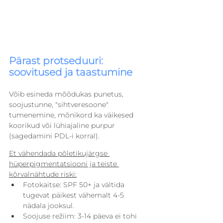
Pärast protseduuri: 
soovitused ja taastumine
Võib esineda mõõdukas punetus, 
soojustunne, "sihtveresoone" 
tumenemine, mõnikord ka väikesed 
koorikud või lühiajaline purpur 
(sagedamini PDL-i korral).
Et vähendada põletikujärgse 
hüperpigmentatsiooni ja teiste 
kõrvalnähtude riski:
Fotokaitse: SPF 50+ ja vältida 
tugevat päikest vähemalt 4-5 
nädala jooksul.
Soojuse režiim: 3-14 päeva ei tohi 