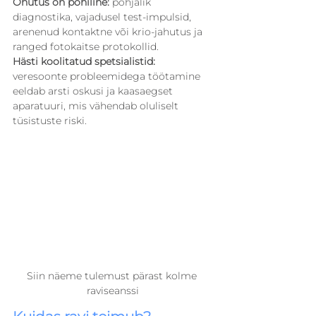
Ohutus on põhiline:
 põhjalik 
diagnostika, vajadusel test-impulsid, 
arenenud kontaktne või krio-jahutus ja 
ranged fotokaitse protokollid.
Hästi koolitatud spetsialistid:
veresoonte probleemidega töötamine 
eeldab arsti oskusi ja kaasaegset 
aparatuuri, mis vähendab oluliselt 
tüsistuste riski.
Siin näeme tulemust pärast kolme 
raviseanssi