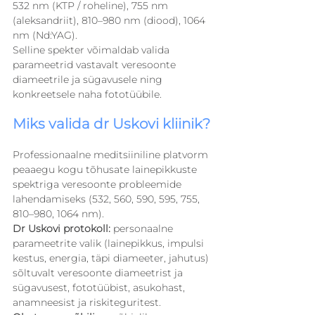
532 nm (KTP / roheline), 755 nm 
(aleksandriit), 810–980 nm (diood), 1064 
nm (Nd:YAG). 
Selline spekter võimaldab valida 
parameetrid vastavalt veresoonte 
diameetrile ja sügavusele ning 
konkreetsele naha fototüübile.
Miks valida dr Uskovi kliinik?
Professionaalne meditsiiniline platvorm 
peaaegu kogu tõhusate lainepikkuste 
spektriga veresoonte probleemide 
lahendamiseks (532, 560, 590, 595, 755, 
810–980, 1064 nm).
Dr Uskovi protokoll:
 personaalne 
parameetrite valik (lainepikkus, impulsi 
kestus, energia, täpi diameeter, jahutus) 
sõltuvalt veresoonte diameetrist ja 
sügavusest, fototüübist, asukohast, 
anamneesist ja riskiteguritest.