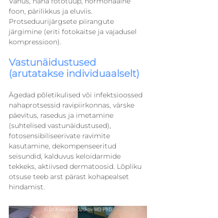
Vanus, naha fototüüp, hormonaalne 
foon, pärilikkus ja eluviis. 
Protseduurijärgsete piirangute 
järgimine (eriti fotokaitse ja vajadusel 
kompressioon).
Vastunäidustused 
(arutatakse individuaalselt)
Ägedad põletikulised või infektsioossed 
nahaprotsessid ravipiirkonnas, värske 
päevitus, rasedus ja imetamine 
(suhtelised vastunäidustused), 
fotosensibiliseerivate ravimite 
kasutamine, dekompenseeritud 
seisundid, kalduvus keloidarmide 
tekkeks, aktiivsed dermatoosid. Lõpliku 
otsuse teeb arst pärast kohapealset 
hindamist.