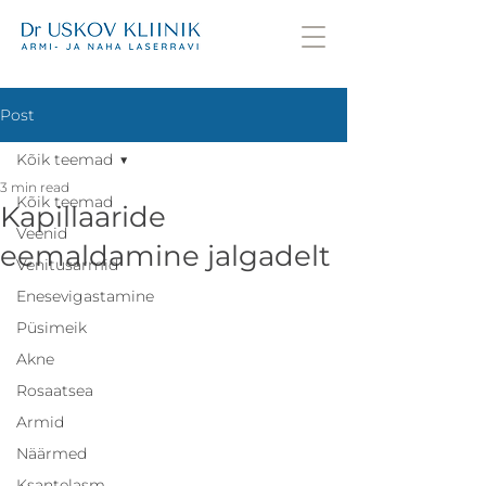
Post
Kõik teemad
3 min read
Kõik teemad
Kapillaaride
Veenid
eemaldamine jalgadelt
Venitusarmid
Enesevigastamine
Püsimeik
Akne
Rosaatsea
Armid
Näärmed
Ksantelasm