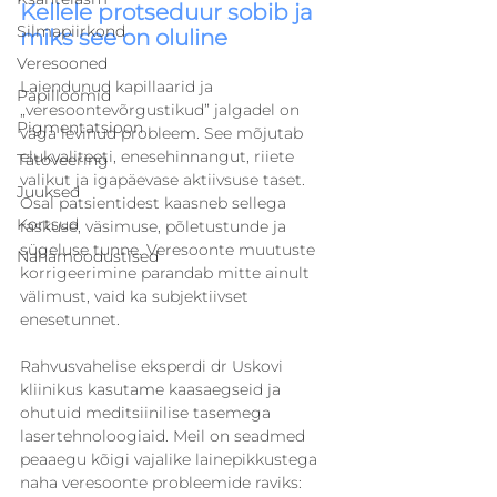
Kellele protseduur sobib ja 
Silmapiirkond
miks see on oluline
Veresooned
Laiendunud kapillaarid ja 
Papilloomid
„veresoontevõrgustikud” jalgadel on 
Pigmentatsioon
väga levinud probleem. See mõjutab 
elukvaliteeti, enesehinnangut, riiete 
Tätoveering
valikut ja igapäevase aktiivsuse taset. 
Juuksed
Osal patsientidest kaasneb sellega 
Kortsud
raskuse, väsimuse, põletustunde ja 
sügeluse tunne. Veresoonte muutuste 
Nahamoodustised
korrigeerimine parandab mitte ainult 
välimust, vaid ka subjektiivset 
enesetunnet.
Rahvusvahelise eksperdi dr Uskovi 
kliinikus kasutame kaasaegseid ja 
ohutuid meditsiinilise tasemega 
lasertehnoloogiaid. Meil on seadmed 
peaaegu kõigi vajalike lainepikkustega 
naha veresoonte probleemide raviks: 