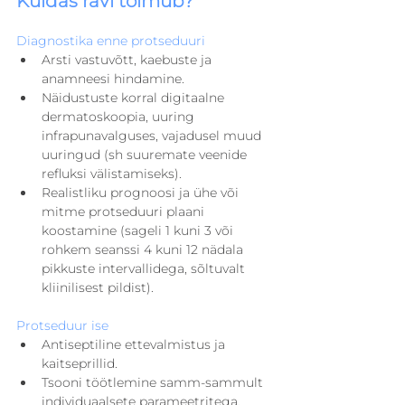
Kuidas ravi toimub?
Diagnostika enne protseduuri
Arsti vastuvõtt, kaebuste ja 
anamneesi hindamine.
Näidustuste korral digitaalne 
dermatoskoopia, uuring 
infrapunavalguses, vajadusel muud 
uuringud (sh suuremate veenide 
refluksi välistamiseks).
Realistliku prognoosi ja ühe või 
mitme protseduuri plaani 
koostamine (sageli 1 kuni 3 või 
rohkem seanssi 4 kuni 12 nädala 
pikkuste intervallidega, sõltuvalt 
kliinilisest pildist).
Protseduur ise
Antiseptiline ettevalmistus ja 
kaitseprillid.
Tsooni töötlemine samm-sammult 
individuaalsete parameetritega, 