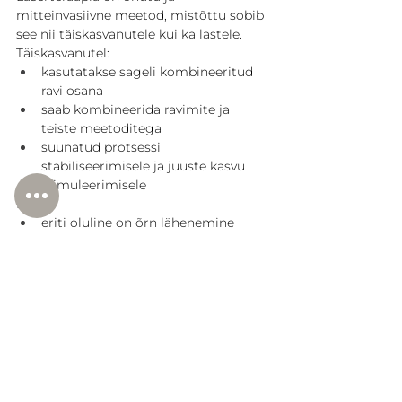
mitteinvasiivne meetod, mistõttu sobib 
see nii täiskasvanutele kui ka lastele. 
Täiskasvanutel:
kasutatakse sageli kombineeritud 
ravi osana
saab kombineerida ravimite ja 
teiste meetoditega
suunatud protsessi 
stabiliseerimisele ja juuste kasvu 
stimuleerimisele
Lastel:
eriti oluline on õrn lähenemine
ravi kohandatakse vastavalt 
vanusele ja alopeetsia põhjusele
esmane fookus on ohutusele ja 
stressi minimeerimisele
Protseduur
Protseduur on valutu ega vaja 
anesteesiat, kestab umbes 10–20 