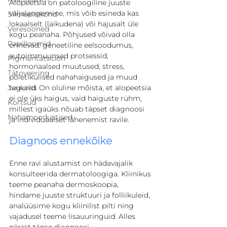
Alopeetsia on patoloogiline juuste 
väljalangemine, mis võib esineda kas 
Silmapiirkond
lokaalselt (laikudena) või hajusalt üle 
Veresooned
kogu peanaha. Põhjused võivad olla 
Papilloomid
erinevad: geneetiline eelsoodumus, 
autoimmuunsed protsessid, 
Pigmentatsioon
hormonaalsed muutused, stress, 
Tätoveering
põletikulised nahahaigused ja muud 
tegurid. On oluline mõista, et alopeetsia 
Juuksed
ei ole üks haigus, vaid haiguste rühm, 
Kortsud
millest igaüks nõuab täpset diagnoosi 
Nahamoodustised
ja individuaalset lähenemist ravile.
Diagnoos ennekõike
Enne ravi alustamist on hädavajalik 
konsulteerida dermatoloogiga. Kliinikus 
teeme peanaha dermoskoopia, 
hindame juuste struktuuri ja folliikuleid, 
analüüsime kogu kliinilist pilti ning 
vajadusel teeme lisauuringuid. Alles 
pärast täpse diagnoosi 