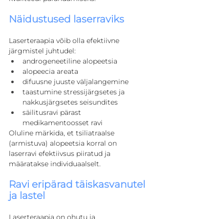
Näidustused laserraviks
Laserteraapia võib olla efektiivne 
järgmistel juhtudel:
androgeneetiline alopeetsia
alopeecia areata
difuusne juuste väljalangemine
taastumine stressijärgsetes ja 
nakkusjärgsetes seisundites
säilitusravi pärast 
medikamentoosset ravi
Oluline märkida, et tsiliatraalse 
(armistuva) alopeetsia korral on 
laserravi efektiivsus piiratud ja 
määratakse individuaalselt.
Ravi eripärad täiskasvanutel 
ja lastel
Laserteraapia on ohutu ja 