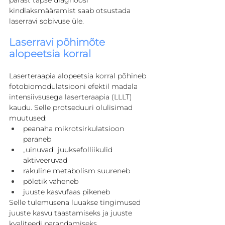
kindlaksmääramist saab otsustada 
laserravi sobivuse üle.
Laserravi põhimõte 
alopeetsia korral
Laserteraapia alopeetsia korral põhineb 
fotobiomodulatsiooni efektil madala 
intensiivsusega laserteraapia (LLLT) 
kaudu. Selle protseduuri olulisimad 
muutused:
peanaha mikrotsirkulatsioon 
paraneb
„uinuvad" juuksefolliikulid 
aktiveeruvad
rakuline metabolism suureneb
põletik väheneb
juuste kasvufaas pikeneb
Selle tulemusena luuakse tingimused 
juuste kasvu taastamiseks ja juuste 
kvaliteedi parandamiseks.