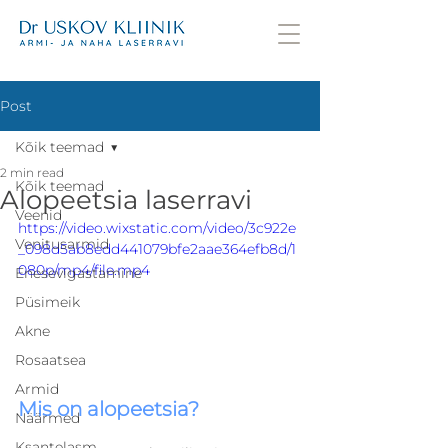
Post
Kõik teemad
2 min read
Kõik teemad
Alopeetsia laserravi
Veenid
https://video.wixstatic.com/video/3c922e
Venitusarmid
_098d5ab8edd441079bfe2aae364efb8d/1
080p/mp4/file.mp4
Enesevigastamine
Püsimeik
Akne
Rosaatsea
Armid
Mis on alopeetsia?
Näärmed
Ksantelasm