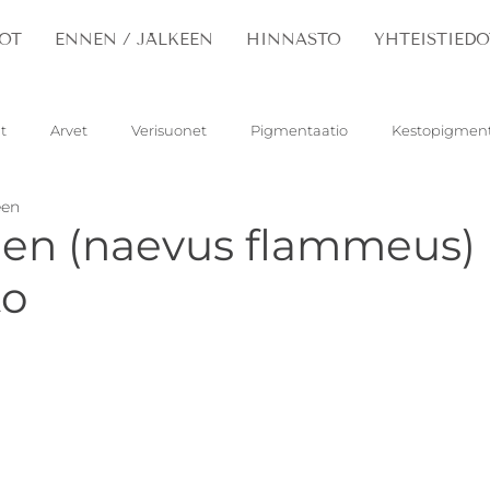
OT
ENNEN / JÄLKEEN
HINNASTO
YHTEISTIEDO
t
Arvet
Verisuonet
Pigmentaatio
Kestopigment
een
santelasma
Lapsi
Ihon kasvaimet
men (naevus flammeus)
to