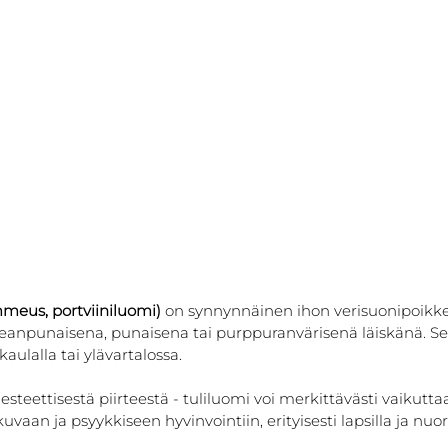
mmeus, portviiniluomi)
 on synnynnäinen ihon verisuonipoikk
eanpunaisena, punaisena tai purppuranvärisenä läiskänä. Se s
aulalla tai ylävartalossa.
esteettisestä piirteestä - tuliluomi voi merkittävästi vaikutta
an ja psyykkiseen hyvinvointiin, erityisesti lapsilla ja nuori