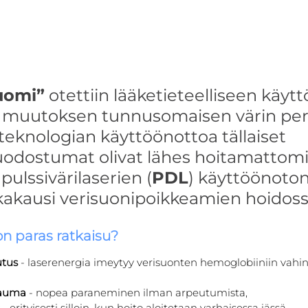
luomi”
 otettiin lääketieteelliseen käytt
a muutoksen tunnusomaisen värin peru
eknologian käyttöönottoa tällaiset 
odostumat olivat lähes hoitamattomia
pulssivärilaserien (
PDL
) käyttöönoto
ikakausi verisuonipoikkeamien hoidoss
on paras ratkaisu?
utus
 - laserenergia imeytyy verisuonten hemoglobiiniin vahi
rauma
 - nopea paraneminen ilman arpeutumista,
 - erityisesti silloin, kun hoito aloitetaan varhaisessa iässä,