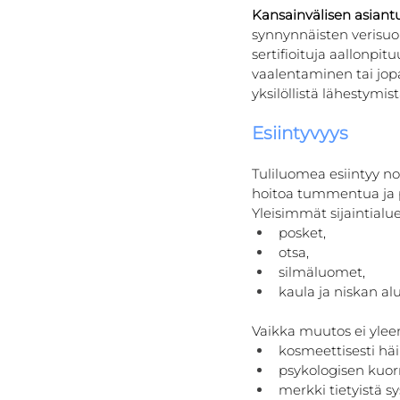
Kansainvälisen asiantu
synnynnäisten verisuon
sertifioituja aallonp
vaalentaminen tai jopa
yksilöllistä lähestymis
Esiintyvyys
Tuliluomea esiintyy noi
hoitoa tummentua ja 
Yleisimmät sijaintialuee
posket,
otsa,
silmäluomet,
kaula ja niskan alu
Vaikka muutos ei yleens
kosmeettisesti häi
psykologisen kuorm
merkki tietyistä s