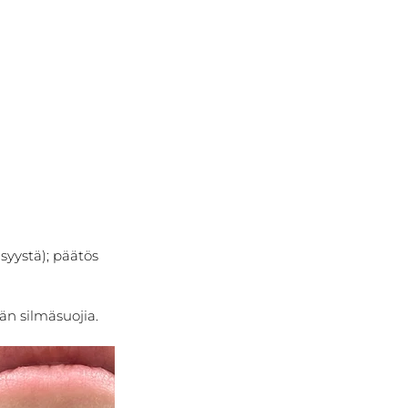
syystä); päätös 
än silmäsuojia.