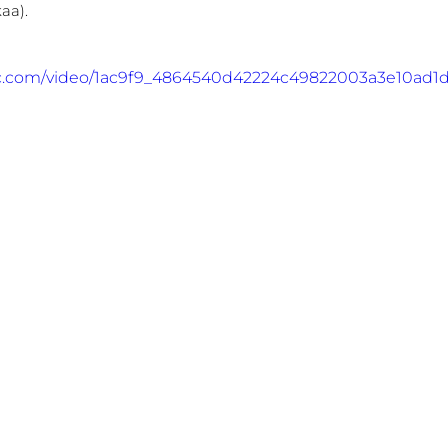
aa).
atic.com/video/1ac9f9_4864540d42224c49822003a3e10ad1d