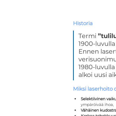
Historia
Termi 
”tuli
1900-luvull
Ennen lasert
verisuonimu
1980-luvulla 
alkoi uusi a
Miksi laserhoito 
Selektiivinen vaik
ympäröivää ihoa,
Vähäinen kudost
Korkea tehokkuus