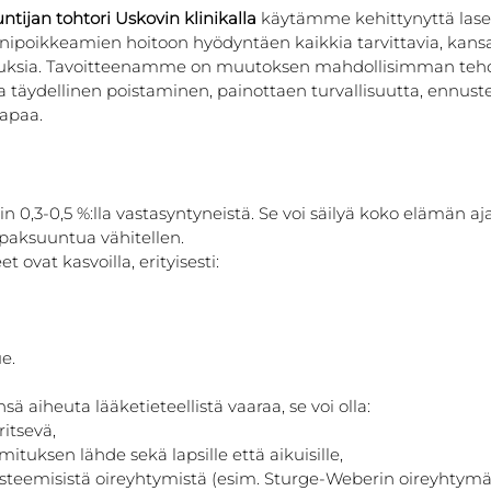
ntijan tohtori Uskovin klinikalla
 käytämme kehittynyttä lase
ipoikkeamien hoitoon hyödyntäen kaikkia tarvittavia, kansai
ituuksia. Tavoitteenamme on muutoksen mahdollisimman teh
 täydellinen poistaminen, painottaen turvallisuutta, ennuste
tapaa.
n 0,3-0,5 %:lla vastasyntyneistä. Se voi säilyä koko elämän aj
paksuuntua vähitellen.
t ovat kasvoilla, erityisesti:
e.
ä aiheuta lääketieteellistä vaaraa, se voi olla:
ritsevä,
ituksen lähde sekä lapsille että aikuisille,
ysteemisistä oireyhtymistä (esim. Sturge-Weberin oireyhtymä 