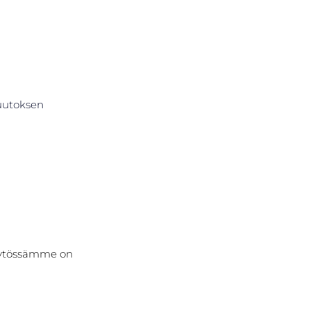
uutoksen 
käytössämme on 