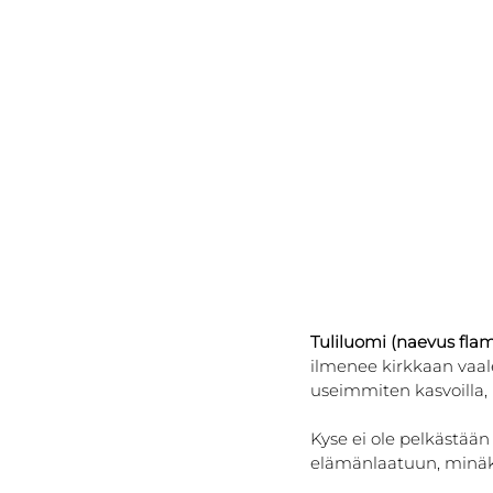
Tuliluomi (naevus fla
ilmenee kirkkaan vaal
useimmiten kasvoilla, k
Kyse ei ole pelkästään 
elämänlaatuun, minäkuva