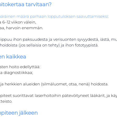
tokertaa tarvitaan?
ääräinen määrä parhaan lopputuloksen saavuttamiseksi:
a 6–12 viikon välein,
rtaa, harvoin enemmän.
iippuu ihon paksuudesta ja verisuonten syvyydestä, iästä, m
oidoista (jos sellaisia on tehty) ja ihon fototyypistä.
en kaikkea
en hoito edellyttää:
a diagnostiikkaa;
a herkkien alueiden (silmäluomet, otsa, nenä) hoidosta.
teet suorittavat laserhoitoihin pätevöityneet lääkärit, ja 
tteisto.
npiteen jälkeen