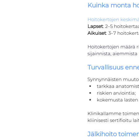
Kuinka monta hoi
Hoitokertojen keskim
Lapset
: 2–5 hoitokerta
Aikuiset
: 3–7 hoitoke
Hoitokertojen määrä r
sijainnista, aiemmista h
Turvallisuus enn
Synnynnäisten muutost
tarkkaa anatomist
riskien arviointia;
kokemusta lasten j
Klinikallamme toimenpi
kliinisesti sertifioitu lai
Jälkihoito toime