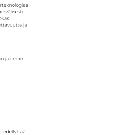
rteknologiaa 
nvälisesti 
okas 
ttavuutta ja 
an ja ilman 
-edellyttää 