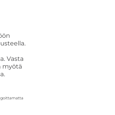
öön 
steella. 
. Vasta 
n myötä 
a.
ngoittamatta 