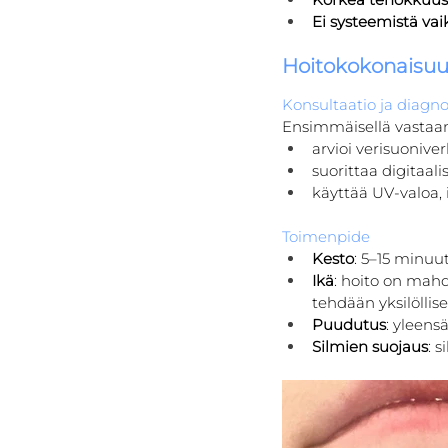
Ei systeemistä vai
Hoitokokonaisuu
Konsultaatio ja diagno
Ensimmäisellä vastaano
arvioi verisuonive
suorittaa digitaal
käyttää UV-valoa, 
Toimenpide
Kesto
: 5–15 minuu
Ikä
: hoito on mahd
tehdään yksilöllises
Puudutus
: yleens
Silmien suojaus
: 