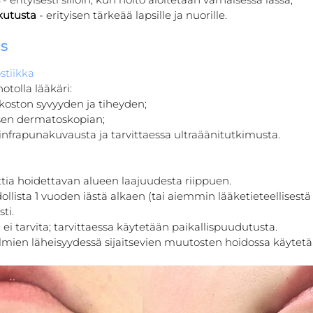
kutusta
 - erityisen tärkeää lapsille ja nuorille.
s
stiikka
tolla lääkäri:
rkoston syvyyden ja tiheyden;
isen dermatoskopian;
infrapunakuvausta ja tarvittaessa ultraäänitutkimusta.
ttia hoidettavan alueen laajuudesta riippuen.
ollista 1 vuoden iästä alkaen (tai aiemmin lääketieteellisestä 
ti.
ä ei tarvita; tarvittaessa käytetään paikallispuudutusta.
silmien läheisyydessä sijaitsevien muutosten hoidossa käytetä