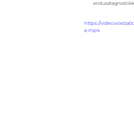
erotusdiagnostiikk
https://video.wixst
e.mp4