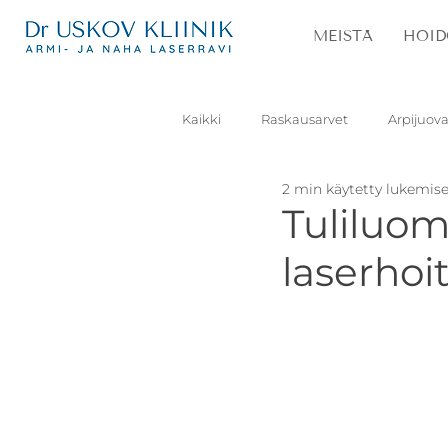
MEISTÄ
HOID
Kaikki
Raskausarvet
Arpijuova
2 min käytetty lukemis
Laskimot
Ruusufinni
K
Tuliluo
laserhoi