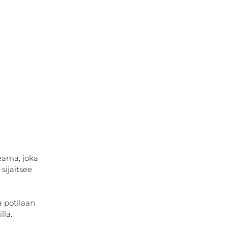
eama, joka 
ijaitsee 
a potilaan 
lla.