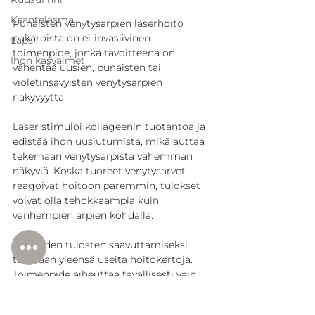
Ksantelasma
Punaisten venytysarpien laserhoito 
pakaroista on ei-invasiivinen 
Lapsi
toimenpide, jonka tavoitteena on 
Ihon kasvaimet
vähentää uusien, punaisten tai 
violetinsävyisten venytysarpien 
näkyvyyttä.
Laser stimuloi kollageenin tuotantoa ja 
edistää ihon uusiutumista, mikä auttaa 
tekemään venytysarpista vähemmän 
näkyviä. Koska tuoreet venytysarvet 
reagoivat hoitoon paremmin, tulokset 
voivat olla tehokkaampia kuin 
vanhempien arpien kohdalla.
Parhaiden tulosten saavuttamiseksi 
tarvitaan yleensä useita hoitokertoja. 
Toimenpide aiheuttaa tavallisesti vain 
vähäistä epämukavuutta ja toipuminen 
on nopeaa.