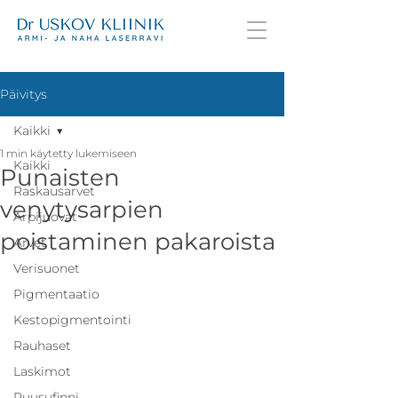
Päivitys
Kaikki
1 min käytetty lukemiseen
Kaikki
Punaisten
Raskausarvet
venytysarpien
Arpijuovat
poistaminen pakaroista
Arvet
Verisuonet
Pigmentaatio
Kestopigmentointi
Rauhaset
Laskimot
Ruusufinni