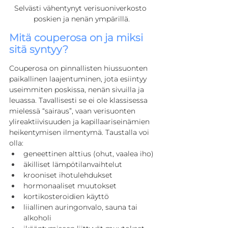
Selvästi vähentynyt verisuoniverkosto 
poskien ja nenän ympärillä.
Mitä couperosa on ja miksi 
sitä syntyy?
Couperosa on pinnallisten hiussuonten 
paikallinen laajentuminen, jota esiintyy 
useimmiten poskissa, nenän sivuilla ja 
leuassa. Tavallisesti se ei ole klassisessa 
mielessä “sairaus”, vaan verisuonten 
ylireaktiivisuuden ja kapillaariseinämien 
heikentymisen ilmentymä. Taustalla voi 
olla:
geneettinen alttius (ohut, vaalea iho)
äkilliset lämpötilanvaihtelut
krooniset ihotulehdukset
hormonaaliset muutokset
kortikosteroidien käyttö
liiallinen auringonvalo, sauna tai 
alkoholi