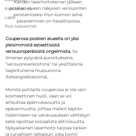
Kahden laserhoitokerran jälkeen 
poskien alueen näkyvien verisuonten 
Ksantelasma
poistamiseksi ihon kunnon selvä 
Lapsi
paraneminen on havaittavissa.
Ihon kasvaimet
Couperosa poskien alueella on yksi 
yleisimmistä esteettisistä 
verisuoniperäisistä ongelmista. 
Se 
ilmenee pysyvänä punoituksena, 
“verisuoniverkostona” tai yksittäisinä 
laajentuneina hiussuonina 
(teleangiektasioina).
Monille potilaille couperosa ei ole vain 
kosmeettinen huoli, vaan se voi 
aiheuttaa epämukavuutta ja 
epävarmuutta, johtaa meikin käytön 
lisäämiseen tai valokuvauksen välttelyyn 
sekä rajoittaa sosiaalista aktiivisuutta. 
Nykyaikainen laserhoito tarjoaa tarkan 
ja turvallisen ratkaisun, joka toimii 