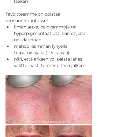
lääkäri
Tavoitteemme on poistaa 
verisuonimuutokset:
ilman arpia, palovammoja tai 
hyperpigmentaatiota, kun ohjeita 
noudatetaan
mahdollisimman lyhyellä 
toipumisajalla (1–5 päivää)
niin, että arkeen voi palata lähes 
välittömästi toimenpiteen jälkeen