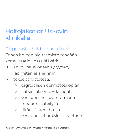
Hoitojakso dr Uskovin 
klinikalla
Diagnoosi ja hoidon suunnittelu
Ennen hoidon aloittamista tehdään 
konsultaatio, jossa lääkäri:
arvioi verisuonten syvyyden, 
läpimitan ja sijainnin
tekee tarvittaessa:
digitaalisen dermatoskopian
tutkimuksen UV-lampulla
verisuonten kuvantamisen 
infrapunasäteilyllä
liitännäisten iho- ja 
verisuonisairauksien arvioinnin
Näin voidaan määrittää tarkasti 