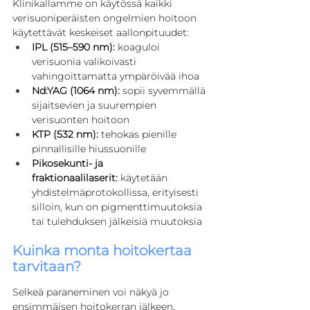
Klinikallamme on käytössä kaikki 
verisuoniperäisten ongelmien hoitoon 
käytettävät keskeiset aallonpituudet:
IPL (515–590 nm):
 koaguloi 
verisuonia valikoivasti 
vahingoittamatta ympäröivää ihoa
Nd:YAG (1064 nm):
 sopii syvemmällä 
sijaitsevien ja suurempien 
verisuonten hoitoon
KTP (532 nm):
 tehokas pienille 
pinnallisille hiussuonille
Pikosekunti- ja 
fraktionaalilaserit:
 käytetään 
yhdistelmäprotokollissa, erityisesti 
silloin, kun on pigmenttimuutoksia 
tai tulehduksen jälkeisiä muutoksia
Kuinka monta hoitokertaa 
tarvitaan?
Selkeä paraneminen voi näkyä jo 
ensimmäisen hoitokerran jälkeen, 