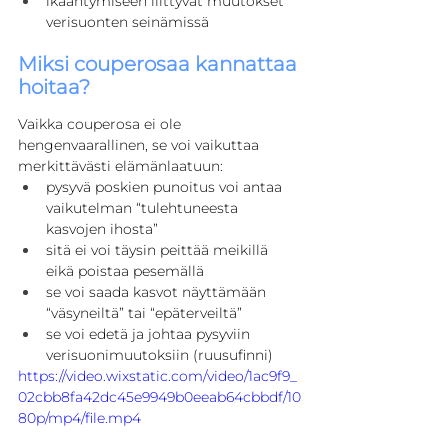
ikääntymiseen liittyvät muutokset 
verisuonten seinämissä
Miksi couperosaa kannattaa 
hoitaa?
Vaikka couperosa ei ole 
hengenvaarallinen, se voi vaikuttaa 
merkittävästi elämänlaatuun:
pysyvä poskien punoitus voi antaa 
vaikutelman “tulehtuneesta 
kasvojen ihosta”
sitä ei voi täysin peittää meikillä 
eikä poistaa pesemällä
se voi saada kasvot näyttämään 
“väsyneiltä” tai “epäterveiltä”
se voi edetä ja johtaa pysyviin 
verisuonimuutoksiin (ruusufinni)
https://video.wixstatic.com/video/1ac9f9_
02cbb8fa42dc45e9949b0eeab64cbbdf/10
80p/mp4/file.mp4