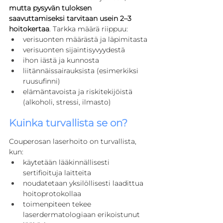
mutta pysyvän tuloksen 
saavuttamiseksi tarvitaan usein 2–3 
hoitokertaa
. Tarkka määrä riippuu:
verisuonten määrästä ja läpimitasta
verisuonten sijaintisyvyydestä
ihon iästä ja kunnosta
liitännäissairauksista (esimerkiksi 
ruusufinni)
elämäntavoista ja riskitekijöistä 
(alkoholi, stressi, ilmasto)
Kuinka turvallista se on?
Couperosan laserhoito on turvallista, 
kun:
käytetään lääkinnällisesti 
sertifioituja laitteita
noudatetaan yksilöllisesti laadittua 
hoitoprotokollaa
toimenpiteen tekee 
laserdermatologiaan erikoistunut 