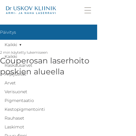
Päivitys
Kaikki
2 min käytetty lukemiseen
Kaikki
Couperosan laserhoito
Raskausarvet
poskien alueella
Arpijuovat
Arvet
Verisuonet
Pigmentaatio
Kestopigmentointi
Rauhaset
Laskimot
Ruusufinni