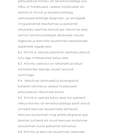
põhjustatud kliiniku või tervishoiutöötaja süü
tõttu, st hooletusest, raskest hooletusest või
tahtlikult. Kliinik ja tervishoiutöötaja
vastutavad eelkõige diagnoosi- ja ravivigade
ning patsiendi teavitamise ja patsiendi
nõusoleku saamise kohustuse rikkumise eest,
samuti tervishoiutöötajat abistavate isikute
tegevuse ja teenuste osutamisel kasutatavate
seadmete vigade eest.
6.2. Kliinik ei vastuta patsiendi saamata jäänud
tulu ega mittevaralise kahju eest.
6.3 Kliiniku vastutus on rahaliselt piiratud
kolmekordse lepingu alusel tasutud
summaga.
6.4 Vastutuse välistused ja piirangud ei
kohaldu tahtlike ja raskest hooletusest
põhjustatud rikkumiste korral.
6.5 Kliinik ei vastuta kahju eest, kui patsient
rikkus kliiniku või tervishoiutöötaja poolt antud
juhiseid teenuse osutamisele eelnevalt,
teenuse osutamisel ning sellele järgneval ajal,
järelravi juhiseid või muid teenuse osutamise
seisukohalt olulisi patsiendi kohustusi.
6.6. Kliiniku ja teenuse osutamisel osalevate