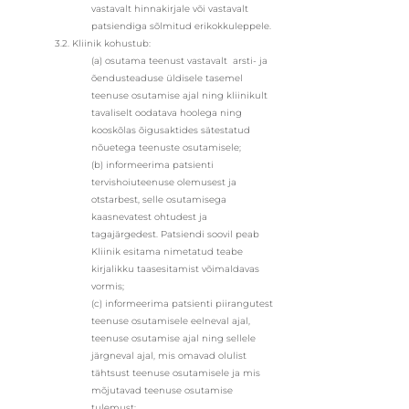
vastavalt hinnakirjale või vastavalt
patsiendiga sõlmitud erikokkuleppele.
3.2. Kliinik kohustub:
(a) osutama teenust vastavalt arsti- ja
õendusteaduse üldisele tasemel
teenuse osutamise ajal ning kliinikult
tavaliselt oodatava hoolega ning
kooskõlas õigusaktides sätestatud
nõuetega teenuste osutamisele;
(b) informeerima patsienti
tervishoiuteenuse olemusest ja
otstarbest, selle osutamisega
kaasnevatest ohtudest ja
tagajärgedest. Patsiendi soovil peab
Kliinik esitama nimetatud teabe
kirjalikku taasesitamist võimaldavas
vormis;
(c) informeerima patsienti piirangutest
teenuse osutamisele eelneval ajal,
teenuse osutamise ajal ning sellele
järgneval ajal, mis omavad olulist
tähtsust teenuse osutamisele ja mis
mõjutavad teenuse osutamise
tulemust;