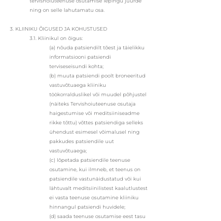
tervishoiuteenuse osutamise lepingu juurde
ning on selle lahutamatu osa.
3. KLIINIKU ÕIGUSED JA KOHUSTUSED
3.1. Kliinikul on õigus:
(a) nõuda patsiendilt tõest ja täielikku
informatsiooni patsiendi
terviseseisundi kohta;
(b) muuta patsiendi poolt broneeritud
vastuvõtuaega kliiniku
töökorralduslikel või muudel põhjustel
(näiteks Tervishoiuteenuse osutaja
haigestumise või meditsiiniseadme
rikke tõttu) võttes patsiendiga selleks
ühendust esimesel võimalusel ning
pakkudes patsiendile uut
vastuvõtuaega;
(c) lõpetada patsiendile teenuse
osutamine, kui ilmneb, et teenus on
patsiendile vastunäidustatud või kui
lähtuvalt meditsiinilistest kaalutlustest
ei vasta teenuse osutamine kliiniku
hinnangul patsiendi huvidele;
(d) saada teenuse osutamise eest tasu