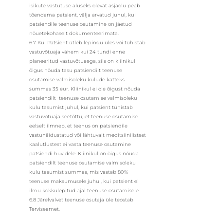
isikute vastutuse aluseks olevat asjaolu peab
tõendama patsient, välja arvatud juhul, kui
patsiendile teenuse osutamine on jäetud
nõuetekohaselt dokumenteerimata.
6.7 Kui Patsient ütleb lepingu üles või tühistab
vastuvõtuaja vähem kui 24 tundi enne
planeeritud vastuvõtuaega, siis on kliinikul
õigus nõuda tasu patsiendilt teenuse
osutamise valmisoleku kulude katteks
summas 35 eur. Kliinikul ei ole õigust nõuda
patsiendilt teenuse osutamise valmisoleku
kulu tasumist juhul, kui patsient tühistab
vastuvõtuaja seetõttu, et teenuse osutamise
eelselt ilmneb, et teenus on patsiendile
vastunäidustatud või lähtuvalt meditsiinilistest
kaalutlustest ei vasta teenuse osutamine
patsiendi huvidele. Kliinikul on õigus nõuda
patsiendilt teenuse osutamise valmisoleku
kulu tasumist summas, mis vastab 80%
teenuse maksumusele juhul, kui patsient ei
ilmu kokkulepitud ajal teenuse osutamisele.
6.8 Järelvalvet teenuse osutaja üle teostab
Terviseamet.