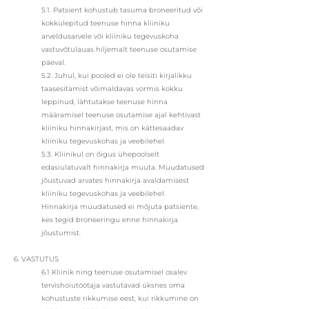
5.1. Patsient kohustub tasuma broneeritud või
kokkulepitud teenuse hinna kliiniku
arveldusarvele või kliiniku tegevuskoha
vastuvõtulauas hiljemalt teenuse osutamise
päeval.
5.2. Juhul, kui pooled ei ole teisiti kirjalikku
taasesitamist võimaldavas vormis kokku
leppinud, lähtutakse teenuse hinna
määramisel teenuse osutamise ajal kehtivast
kliiniku hinnakirjast, mis on kättesaadav
kliiniku tegevuskohas ja veebilehel.
5.3. Kliinikul on õigus ühepoolselt
edasiulatuvalt hinnakirja muuta. Muudatused
jõustuvad arvates hinnakirja avaldamisest
kliiniku tegevuskohas ja veebilehel.
Hinnakirja muudatused ei mõjuta patsiente,
kes tegid broneeringu enne hinnakirja
jõustumist.
6. VASTUTUS
6.1 Kliinik ning teenuse osutamisel osalev
tervishoiutöötaja vastutavad üksnes oma
kohustuste rikkumise eest, kui rikkumine on