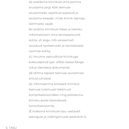
(a) avaldama kliinikule oma parima
arusaama järgi kõik teenuse
osutamiseks vajalikud asjaolud ja
osutama kaasabi, mida kliinik lepingu
täitmiseks vajab;
(b) andma kliinikule tõese ja täieliku
informatsiooni oma terviseseisundi
kohta, sh kogu info varasemalt
osutatud raviteenuste ja tarvitatavate
ravimite kohta;
(c) ilmuma vastuvõtule kliinikuga
kokkulepitud ajal, võttes kaasa fotoga
isikut tõendava dokumendi;
(d) täitma täpselt teenuse osutamisel
antud juhiseid;
(e) informeerima koheselt kliinikut
teenuse tulemusel tekkinud
komplikatsioonidest ning pöörduma
kliiniku poole täiendavale
konsultatsioonile;
(f) maksma kliinikule tasu vastavalt
lepingule ja üldtingimuste peatükile 5;
5. TASU