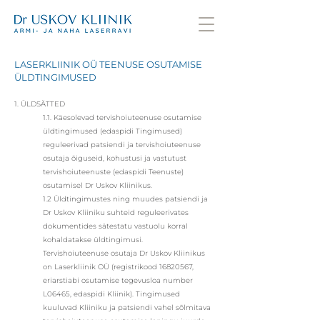
LASERKLIINIK OÜ TEENUSE OSUTAMISE
ÜLDTINGIMUSED
1. ÜLDSÄTTED
1.1. Käesolevad tervishoiuteenuse osutamise
üldtingimused (edaspidi Tingimused)
reguleerivad patsiendi ja tervishoiuteenuse
osutaja õiguseid, kohustusi ja vastutust
tervishoiuteenuste (edaspidi Teenuste)
osutamisel Dr Uskov Kliinikus.
1.2 Üldtingimustes ning muudes patsiendi ja
Dr Uskov Kliiniku suhteid reguleerivates
dokumentides sätestatu vastuolu korral
kohaldatakse üldtingimusi.
Tervishoiuteenuse osutaja Dr Uskov Kliinikus
on Laserkliinik OÜ (registrikood 16820567,
eriarstiabi osutamise tegevusloa number
L06465, edaspidi Kliinik). Tingimused
kuuluvad Kliiniku ja patsiendi vahel sõlmitava