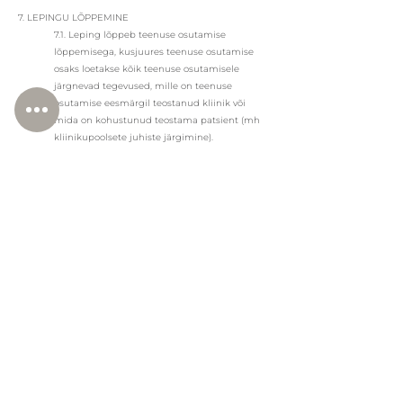
7. LEPINGU LÕPPEMINE
7.1. Leping lõppeb teenuse osutamise
lõppemisega, kusjuures teenuse osutamise
osaks loetakse kõik teenuse osutamisele
järgnevad tegevused, mille on teenuse
osutamise eesmärgil teostanud kliinik või
mida on kohustunud teostama patsient (mh
kliinikupoolsete juhiste järgimine).
7.2. Leping lõppeb teenuse ülevõtmisega teise
tervishoiuteenuse osutaja poolt või lepingu
ülesütlemisel poole poolt.
7.3. Patsient võib lepingu igal ajal üles öelda.
Kui ülesütlemine leiab aset vähem kui 24
tundi enne planeeritud vastuvõtuaega, siis on
kliinikul õigus nõuda patsiendilt teenuse
osutamise valmisolekukulu vastavalt
tingimuste punktile 6.7.
7.4. Kliinik võib lepingu üles öelda (või
alternatiivselt nõuda ühepoolselt teenuse
osutamise edasi lükkamist) mõjuval põhjusel,
mille tõttu ei saa kliinikult kõiki asjaolusid
arvestades teenuse jätkamist oodata, eelkõige
juhul kui: