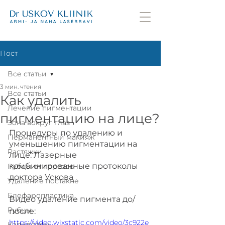
Пост
Все статьи
3 мин. чтения
Все статьи
Как удалить
Лечение пигментации
пигментацию на лице?
Зона вокруг глаз
Процедуры по удалению и 
Перманентный макияж
уменьшению пигментации на 
Растяжки
лице: Лазерные 
комбинированные протоколы 
Рубцы от порезов
доктора Ускова
Удаление постакне
Блефаропластика
Видео удаление пигмента до/
Рубцы
после:
https://video.wixstatic.com/video/3c922e
Капилляры