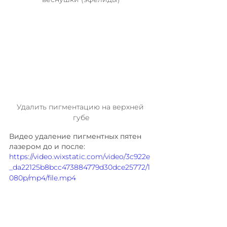
Удалить пигментацию на верхней 
губе
Видео удаление пигментных пятен 
лазером до и после:
https://video.wixstatic.com/video/3c922e
_da22125b8bcc473884779d30dce25772/1
080p/mp4/file.mp4