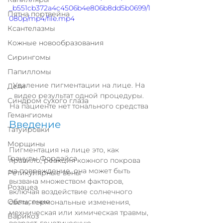
_b551cb372a4c4506b4e806b8dd5b0699/1
Пятна портвейна
080p/mp4/file.mp4
Ксантелазмы
Кожные новообразования
Сирингомы
Папилломы
Удаление пигментации на лице. На 
Дети
видео результат одной процедуры. 
Синдром сухого глаза
На пациенте нет тонального средства 
Гемангиомы
Введение
Татуировки
Морщины
Пигментация на лице это, как 
Гранулы Фордайса
правило, реакция кожного покрова 
на повреждение, она может быть 
Ретикулярные вены
вызвана множеством факторов, 
Розацеа
включая воздействие солнечного 
Облысение
света, гормональные изменения, 
мехническая или химическая травмы, 
Варикоз
возраст, генетическую 