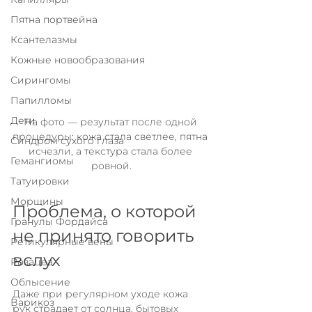
Пятна портвейна
Ксантелазмы
Кожные новообразования
Сирингомы
Папилломы
Дети
На фото — результат после одной 
процедуры: кожа стала светлее, пятна 
Синдром сухого глаза
исчезли, а текстура стала более 
Гемангиомы
ровной.
Татуировки
Морщины
Проблема, о которой 
Гранулы Фордайса
не принято говорить 
Ретикулярные вены
вслух
Розацеа
Облысение
Даже при регулярном уходе кожа 
Варикоз
рук страдает от солнца, бытовых 