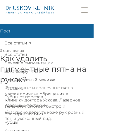
Пост
Все статьи
3 мин. чтения
Все статьи
Как удалить
Лечение пигментации
пигментные пятна на
Зона вокруг глаз
руках?
Перманентный макияж
Возрастные и солнечные пятна — 
Растяжки
частая причина обращения в 
Рубцы от порезов
клинику доктора Ускова. Лазерное 
Удаление постакне
лечение помогает быстро и 
безопасно вернуть коже рук ровный 
Блефаропластика
тон и ухоженный вид.
Рубцы
Капилляры