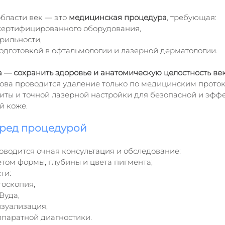
бласти век — это 
медицинская процедура
, требующая:
сертифицированного оборудования,
рильности,
одготовкой в офтальмологии и лазерной дерматологии.
 — сохранить здоровье и анатомическую целостность век
ова проводится удаление только по медицинским протоко
ты и точной лазерной настройки для безопасной и эфф
й коже.
еред процедурой
водится очная консультация и обследование:
етом формы, глубины и цвета пигмента;
ти:
оскопия,
Вуда,
зуализация,
ппаратной диагностики.