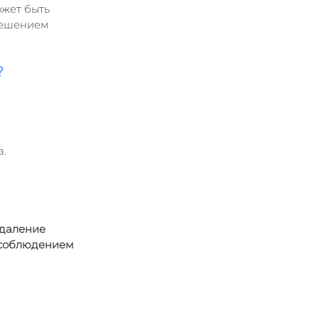
ожет быть 
решением 
?
а.
даление 
 соблюдением 