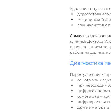
Удаление татуажа в о
дорогостоящего 
медицинской сте
специалистов с п
Самая важная задача
клинике Доктора Уск
использованием защи
работы на деликатно
Диагностика п
Перед удалением про
осмотр зоны с уч
при необходимос
цифровая дермат
осмотр с лампой 
инфракрасная ви
другие методы а