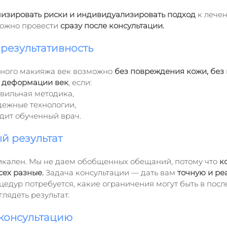
изировать риски и индивидуализировать подход
 к лече
ожно провести 
сразу после консультации.
 результативность
ного макияжа век возможно 
без повреждения кожи, без
и деформации век
, если:
авильная методика,
ежные технологии,
дит обученный врач.
й результат
кален. Мы не даем обобщенных обещаний, потому что 
к
сех разные.
 Задача консультации — дать вам 
точную и ре
оцедур потребуется, какие ограничения могут быть в по
глядеть результат.
 консультацию