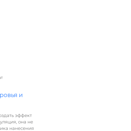
ат
ровья и 
оздать эффект 
уляция, она не 
ника нанесения 