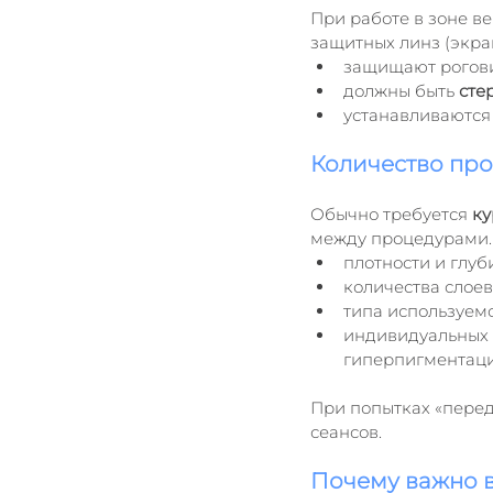
При работе в зоне в
защитных линз (экран
защищают роговиц
должны быть 
сте
устанавливаются
Количество пр
Обычно требуется 
ку
между процедурами. 
плотности и глуб
количества слоев
типа используемо
индивидуальных о
гиперпигментации 
При попытках «перед
сеансов.
Почему важно в