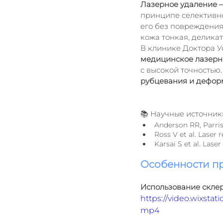
Лазерное удаление —
принципе селективно
его без повреждения
кожа тонкая, делика
В клинике Доктора У
медицинское лазерн
с высокой точностью.
рубцевания и дефор
📚 Научные источник
Anderson RR, Parris
Ross V et al. Laser 
Karsai S et al. Lase
Особенности пр
Использование скле
https://video.wixsta
mp4