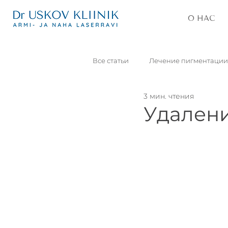
О НАС
Все статьи
Лечение пигментации
3 мин. чтения
Удаление постакне
Блефар
Удалени
Кожные новообразования
Татуировки
Морщины