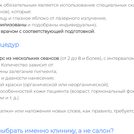
ек обязательным является использование специальных ск
ов), которые:
у и глазное яблоко от лазерного излучения;
рилизованы
 и подобраны индивидуально;
 
врачом с соответствующей подготовкой.
оцедур
рс из нескольких сеансов
 (от 2 до 8 и более), с интервало
Количество зависит от:
ины залегания пигмента;
 и давности нанесения;
й краски (органической или неорганической);
собенностей кожи пациента (возраст, гормональный фон,
и т. д.)
елки» или наложения новых слоев, как правило, требует
ыбрать именно клинику, а не салон?