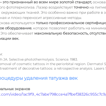
 это признанный во всем мире золотой стандарт, 
основа
го фототермолиза. Лазер воздействует 
точечно
 на пигме
 окружающих тканей. Это особенно важно при работе в зо
тная и плохо переносит агрессивные методы.
скова используется 
только профессиональное сертифици
ое оборудование
, которое позволяет работать на миним
 Это обеспечивает 
максимальную безопасность, отсутстви
мации век.
и:
h JA. Selective photothermolysis. Science. 1983. 
removal of cosmetic tattoos in the periorbital region. Dermatol S
r treatment of decorative tattoos: a retrospective analysis. Lasers
оцедуры удаления татуажа век
ральных экранов
tic.com/video/1ac9f9_4c7abe798cce4a7fbef38326c955c7c9/