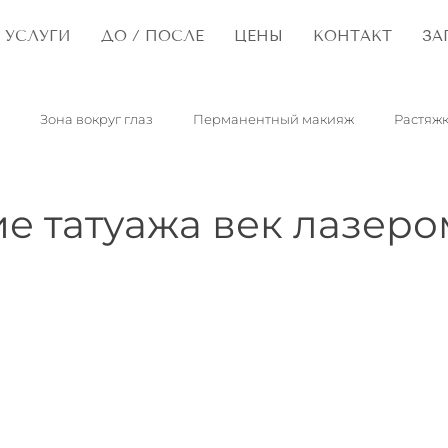
УСЛУГИ
ДО / ПОСЛЕ
ЦЕНЫ
КОНТАКТ
ЗА
Зона вокруг глаз
Перманентный макияж
Растяж
опластика
Рубцы
Капилляры
Пятна портвейна
е татуажа век лазеро
Сирингомы
Папилломы
Дети
Синдром сухого гла
Гранулы Фордайса
Ретикулярные вены
Розацеа