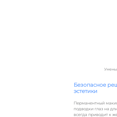
Уменьш
Безопасное реш
эстетики
Перманентный макияж
подводки глаз на дл
всегда приводит к ж