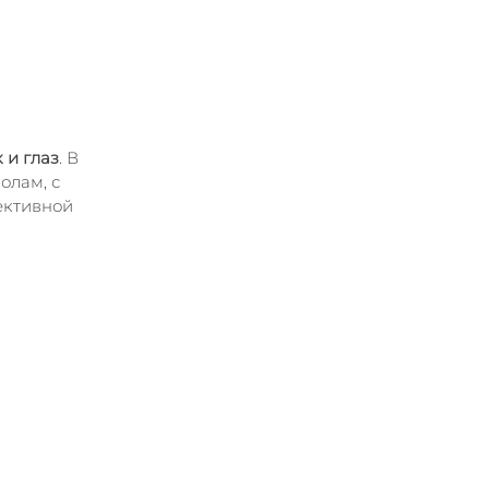
 и глаз
. В 
лам, с 
ективной 