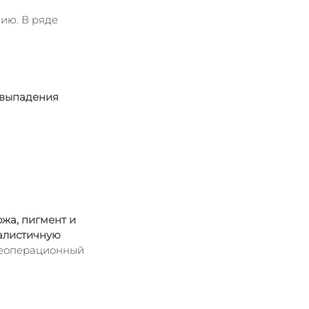
нию. В ряде 
 выпадения 
ожа, пигмент и 
алистичную 
слеоперационный 