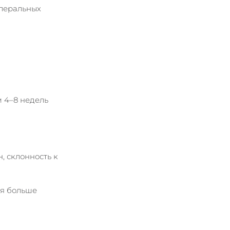
леральных 
м 4–8 недель 
 склонность к 
ся больше 