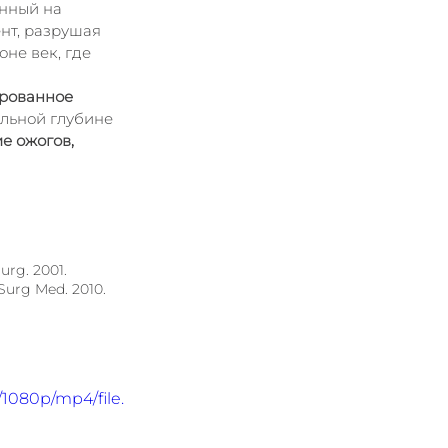
нный на 
нт, разрушая 
не век, где 
рованное 
альной глубине 
е ожогов, 
urg. 2001.
 Surg Med. 2010.
1080p/mp4/file.