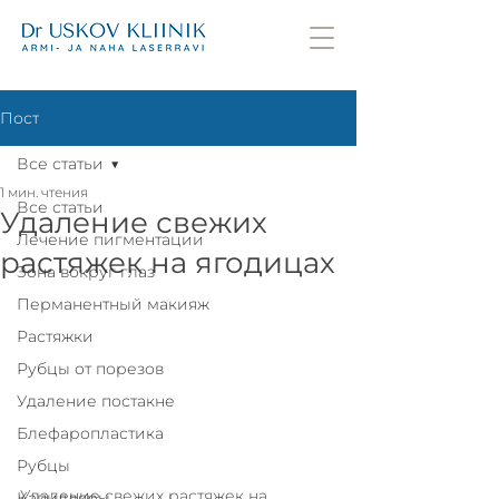
Пост
Все статьи
1 мин. чтения
Все статьи
Удаление свежих
Лечение пигментации
растяжек на ягодицах
Зона вокруг глаз
Перманентный макияж
Растяжки
Рубцы от порезов
Удаление постакне
Блефаропластика
Рубцы
Удаление свежих растяжек на 
Капилляры