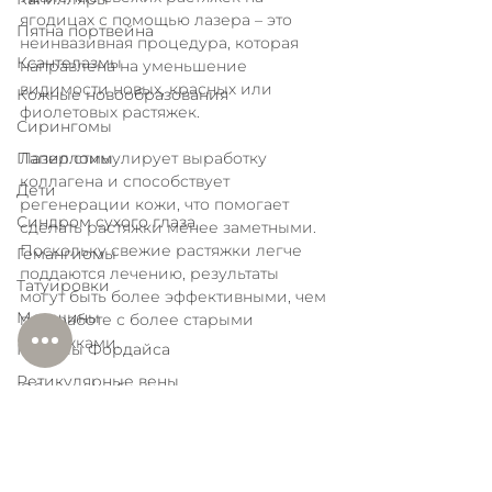
ягодицах с помощью лазера – это 
Пятна портвейна
неинвазивная процедура, которая 
Ксантелазмы
направлена на уменьшение 
видимости новых, красных или 
Кожные новообразования
фиолетовых растяжек. 
Сирингомы
Папилломы
Лазер стимулирует выработку 
коллагена и способствует 
Дети
регенерации кожи, что помогает 
Синдром сухого глаза
сделать растяжки менее заметными. 
Поскольку свежие растяжки легче 
Гемангиомы
поддаются лечению, результаты 
Татуировки
могут быть более эффективными, чем 
Морщины
при работе с более старыми 
растяжками. 
Гранулы Фордайса
Ретикулярные вены
Обычно требуется несколько сеансов 
для достижения оптимального 
Розацеа
результата, а процедура отличается 
Облысение
минимальным дискомфортом и 
Варикоз
быстрым восстановлением.