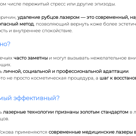
том числе пережитый стресс или другие эпизоды.
ричин, 
удаление рубцов лазером — это современный, на
опасный метод
, позволяющий вернуть коже более эстетич
сть и внутреннее спокойствие.
но?
ечьях 
часто заметны
 и могут вызывать нежелательное вн
ющих.
ь 
личной, социальной и профессиональной адаптации
.
то не просто косметическая процедура, а 
шаг к восстано
амый эффективный?
ь 
лазерные технологии признаны золотым стандартом
 в 
цов.
Ускова применяются 
современные медицинские лазеры в