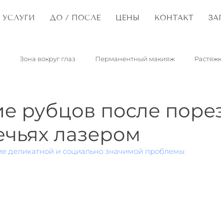
УСЛУГИ
ДО / ПОСЛЕ
ЦЕНЫ
КОНТАКТ
ЗА
Зона вокруг глаз
Перманентный макияж
Растяж
опластика
Рубцы
Капилляры
Пятна портвейна
е рубцов после поре
ечьях лазером
Сирингомы
Папилломы
Дети
Синдром сухого гла
е деликатной и социально значимой проблемы
Гранулы Фордайса
Ретикулярные вены
Розацеа