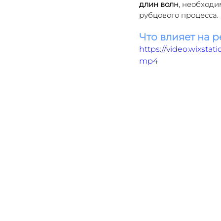
длин волн
, необход
рубцового процесса.
Что влияет на р
https://video.wixsta
mp4