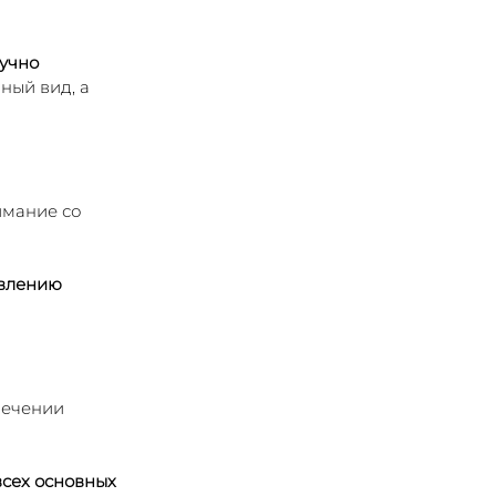
учно 
ный вид, а 
имание со 
влению 
лечении 
сех основных 