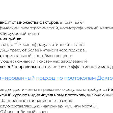
висит от множества факторов
, в том числе:
офический, гипертрофический, нормотрофический, келои
ости
 рубцовой ткани.
ния рубца
:
зе (до 12 месяцев) результативность выше.
убцы требуют более интенсивного подхода.
а
, гормональный фон, обмен веществ.
вующих кожных или системных заболеваний.
"лечен" неправильно
, в том числе неэффективными метод
инированный подход по протоколам Докто
ев для достижения выраженного результата требуется 
не
ксный курс по индивидуальному протоколу
, включающий
абляционные и абляционные лазеры,
истую составляющую (например, PDL или Nd:YAG),
O₂) или эрбиевый лазер,