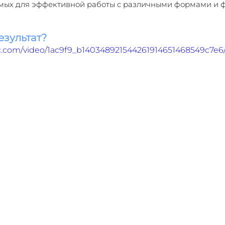
имых для эффективной работы с различными формами и 
езультат?
tic.com/video/1ac9f9_b140348921544261914651468549c7e6/