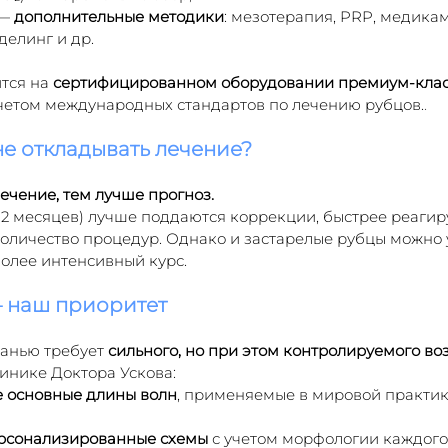
— 
дополнительные методики
: мезотерапия, PRP, медика
елинг и др.
тся на 
сертифицированном оборудовании премиум-кла
учетом международных стандартов по лечению рубцов.
.
е откладывать лечение?
ечение, тем лучше прогноз.
12 месяцев) лучше поддаются коррекции, быстрее реагир
оличество процедур. Однако и застарелые рубцы можно 
более интенсивный курс.
— наш приоритет
канью требует 
сильного, но при этом контролируемого во
инике Доктора Ускова:
е основные длины волн
, применяемые в мировой практик
рсонализированные схемы
 с учетом морфологии каждого