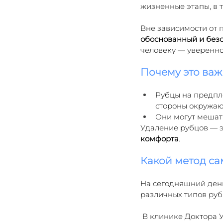
жизненные этапы, в 
Вне зависимости от п
обоснованный и без
человеку — уверенно
Почему это важ
Рубцы на предпл
стороны окружа
Они могут мешат
Удаление рубцов — э
комфорта
.
Какой метод с
На сегодняшний ден
различных типов руб
 В клинике Доктора 