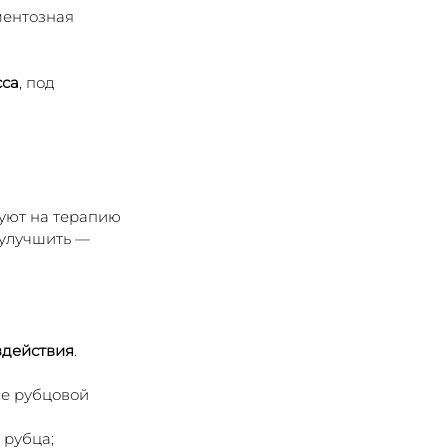
ментозная 
сса
, под 
уют на терапию 
улучшить — 
здействия
. 
е рубцовой 
 рубца;