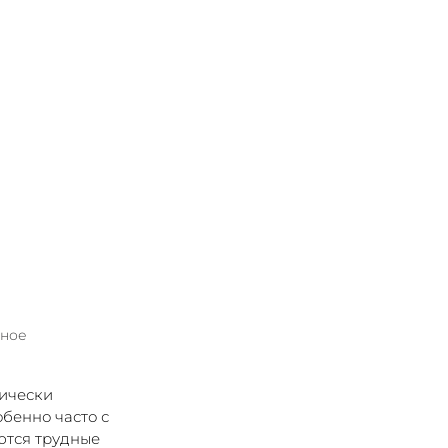
нное
ически 
бенно часто с 
ются трудные 