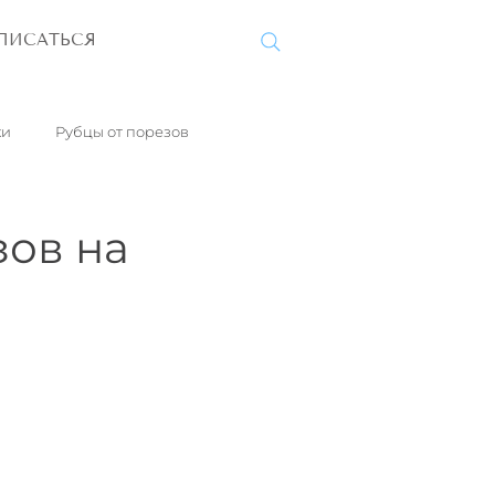
ПИСАТЬСЯ
ки
Рубцы от порезов
Ксантелазмы
зов на
за
Гемангиомы
Облысение
Варикоз