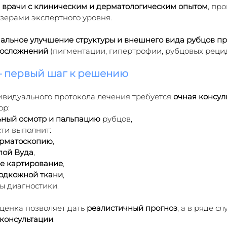
 
врачи с клиническим и дерматологическим опытом
, пр
азерами экспертного уровня.
альное улучшение структуры и внешнего вида рубцов пр
 осложнений
 (пигментации, гипертрофии, рубцовых рецид
— первый шаг к решению
видуального протокола лечения требуется 
очная консул
ор:
ьный осмотр и пальпацию
 рубцов,
ти выполнит:
рматоскопию
,
пой Вуда
,
е картирование
,
подкожной ткани
,
ы диагностики.
ценка позволяет дать 
реалистичный прогноз
, а в ряде сл
 консультации
.