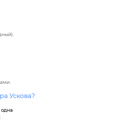
дный).
ами.
ра Ускова?
 одна 
: