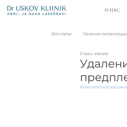
О НАС
Все статьи
Лечение пигментации
3 мин. чтения
Удаление постакне
Блефар
Удалени
предпл
Кожные новообразования
Комплексное решени
Татуировки
Морщины