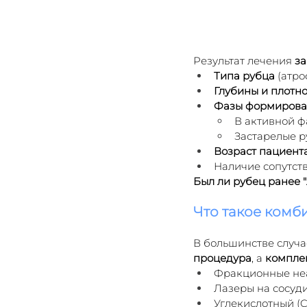
Результат лечения 
за
Типа рубца
 (атр
Глубины и плотн
Фазы формирова
В активной фа
Застарелые р
Возраст пациент
Наличие сопутст
Был ли рубец ранее 
Что такое комб
В большинстве случа
процедура
, а 
компле
Фракционные не
Лазеры на сосуд
Углекислотный (C