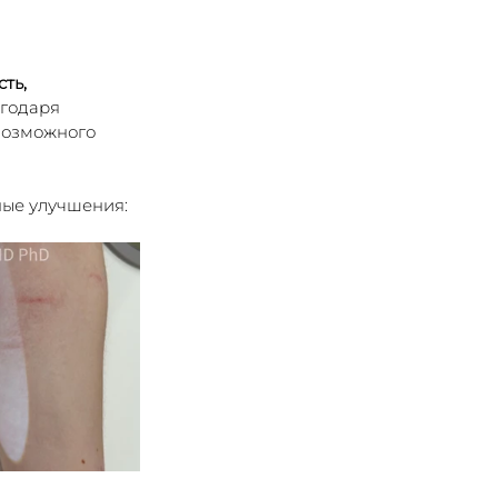
ть, 
агодаря 
возможного 
ные улучшения: