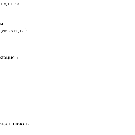
ошедшие 
и 
ивов и др.).
ьтация
, в 
учаев 
начать 