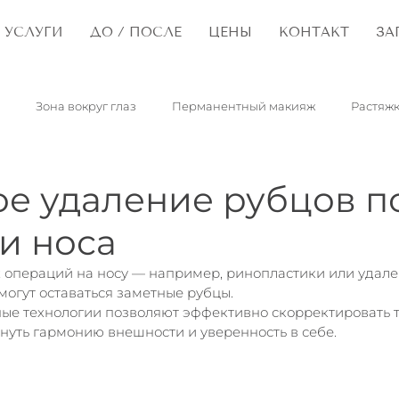
УСЛУГИ
ДО / ПОСЛЕ
ЦЕНЫ
КОНТАКТ
ЗА
Зона вокруг глаз
Перманентный макияж
Растяж
опластика
Рубцы
Капилляры
Пятна портвейна
е удаление рубцов п
и носа
Сирингомы
Папилломы
Дети
Синдром сухого гла
 операций на носу — например, ринопластики или удале
огут оставаться заметные рубцы.
ые технологии позволяют эффективно скорректировать т
Гранулы Фордайса
Ретикулярные вены
Розацеа
нуть гармонию внешности и уверенность в себе.