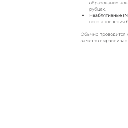
образование ново
рубцах.
Неаблятивные (Nd:
восстановления 
Обычно проводится к
заметно выравнивани