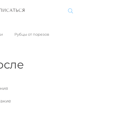
ПИСАТЬСЯ
ки
Рубцы от порезов
Ксантелазмы
осле
за
Гемангиомы
ния 
акие 
Облысение
Варикоз