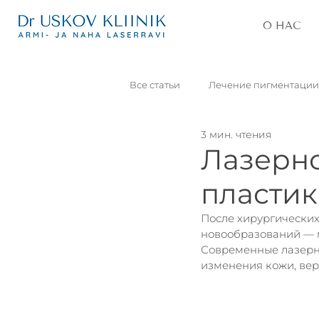
О НАС
Все статьи
Лечение пигментации
3 мин. чтения
Удаление постакне
Блефар
Лазерно
пластик
Кожные новообразования
После хирургических
новообразований — м
Современные лазерн
Татуировки
Морщины
изменения кожи, вер