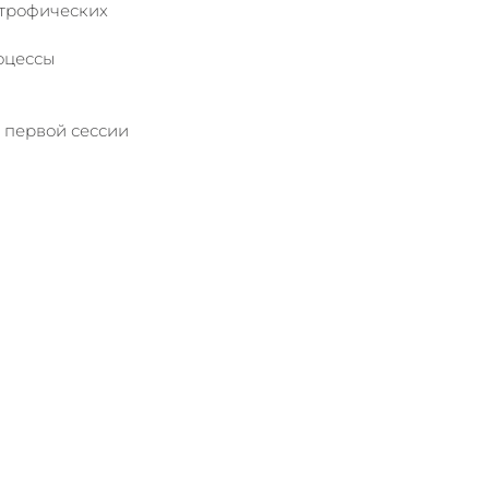
атрофических 
оцессы 
 первой сессии 