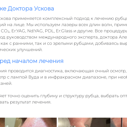
ке Доктора Ускова
скова применяется комплексный подход к лечению рубцо
ий на лице. Мы используем лазеры всех длин волн, прим
O₂, Er:YAG, Nd:YAG, PDL, Er:Glass и другие. Все процеду
од руководством международного эксперта, доктора Але
 как с ранними, так и со зрелыми рубцами, добиваясь в
ических улучшений.
ред началом лечения
ния проводится диагностика, включающая очный осмотр,
тр с лампой Вуда и в инфракрасном диапазоне, при нео
каней.
ет точно оценить глубину и структуру рубца, выбрать оп
ать результат лечения.