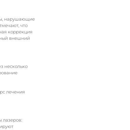
цы, нарушающие 
мечают, что 
ная коррекция 
нный внешний 
з несколько 
рование 
рс лечения 
 лазеров:
ируют 