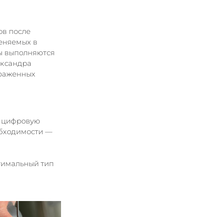
в после 
еняемых в 
ры выполняются 
ксандра 
ыраженных 
 цифровую 
бходимости — 
тимальный тип 