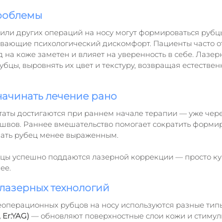
проблемы
или других операций на носу могут формироваться руб
ывающие психологический дискомфорт. Пациенты часто от
 на коже заметен и влияет на уверенность в себе. Лазер
убцы, выровнять их цвет и текстуру, возвращая естестве
ачинать лечение рано
аты достигаются при раннем начале терапии — уже чере
 швов. Раннее вмешательство помогает сократить форми
лать рубец менее выраженным. 
цы успешно поддаются лазерной коррекции — просто ку
ее.
лазерных технологий
операционных рубцов на носу используются разные типы
 Er:YAG)
 — обновляют поверхностные слои кожи и стимул