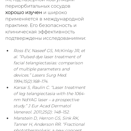
периорбитальных сосудов 
хорошо изучен
 и широко 
применяется в международной 
практике. Его безопасность и 
клиническая эффективность 
подтверждены исследованиями:
Ross EV, Naseef GS, McKinlay JR, et 
al. “Pulsed dye laser treatment of 
facial telangiectasias: comparison 
of multiple parameters and 
devices.” Lasers Surg Med. 
1994;15(2):168–174.
Karsai S, Raulin C. “Laser treatment 
of leg telangiectasia with the 1064-
nm Nd:YAG laser – a prospective 
study.” J Eur Acad Dermatol 
Venereol. 2011;25(2): 148–152.
Manstein D, Herron GS, Sink RK, 
Tanner H, Anderson RR. “Fractional 
photothermolysis: a new concept 