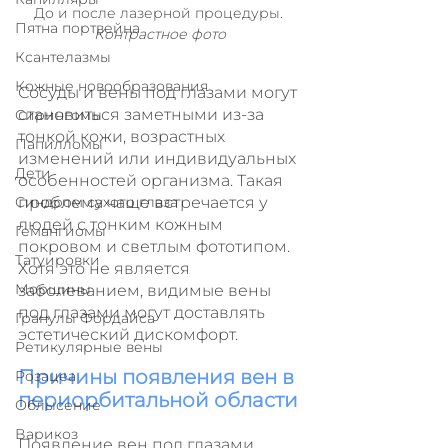
До и после лазерной процедуры. 
Пятна портвейна
Контрастное фото
Ксантелазмы
Кожные новообразования
Сосуды и вены под глазами могут 
становиться заметными из-за 
Сирингомы
тонкой кожи, возрастных 
Папилломы
изменений или индивидуальных 
Дети
особенностей организма. Такая 
проблема чаще встречается у 
Синдром сухого глаза
людей с тонким кожным 
Гемангиомы
покровом и светлым фототипом. 
Татуировки
Хотя это не является 
Морщины
заболеванием, видимые вены 
под глазами могут доставлять 
Гранулы Фордайса
эстетический дискомфорт.
Ретикулярные вены
Причины появления вен в 
Розацеа
периорбитальной области
Облысение
Варикоз
Появление вен под глазами 