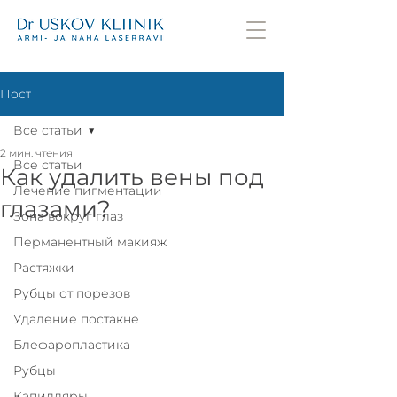
Пост
Все статьи
2 мин. чтения
Все статьи
Как удалить вены под
Лечение пигментации
глазами?
Зона вокруг глаз
Перманентный макияж
Растяжки
Рубцы от порезов
Удаление постакне
Блефаропластика
Рубцы
Капилляры