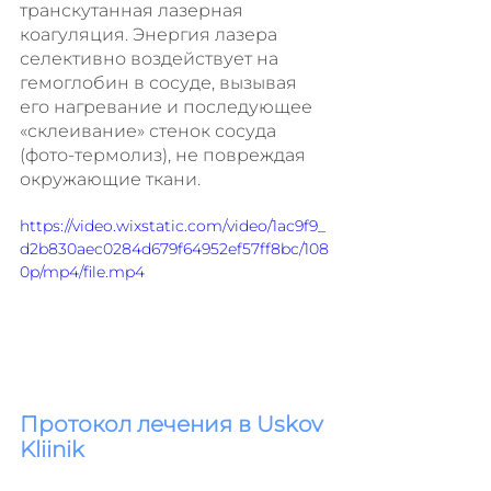
транскутанная лазерная 
коагуляция. Энергия лазера 
селективно воздействует на 
гемоглобин в сосуде, вызывая 
его нагревание и последующее 
«склеивание» стенок сосуда 
(фото-термолиз), не повреждая 
окружающие ткани.
https://video.wixstatic.com/video/1ac9f9_
d2b830aec0284d679f64952ef57ff8bc/108
0p/mp4/file.mp4
Протокол лечения в Uskov 
Kliinik