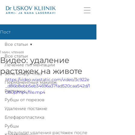
Пост
Все статьи
1 мин. чтения
Все статьи
Видео: удаление
Лечение пигментации
растяжек на животе
Зона вокруг глаз
https://video.wixstatic.com/video/3c922e
Перманентный макияж
_d86b8ebb5eb34696a37fad520caa542d/1
Растяжки
080p/mp4/file.mp4
Рубцы от порезов
Удаление постакне
Блефаропластика
Рубцы
Результат удаления растяжек после 
Капилляры