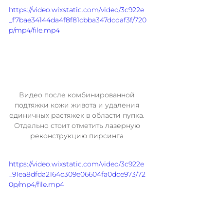
https://video.wixstatic.com/video/3c922e
_f7bae34144da4f8f81cbba347dcdaf3f/720
p/mp4/file.mp4
Видео после комбинированной 
подтяжки кожи живота и удаления 
единичных растяжек в области пупка. 
Отдельно стоит отметить лазерную 
реконструкцию пирсинга 
https://video.wixstatic.com/video/3c922e
_91ea8dfda2164c309e06604fa0dce973/72
0p/mp4/file.mp4