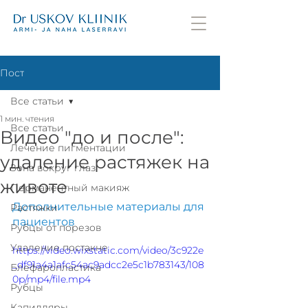
Пост
Все статьи
1 мин. чтения
Все статьи
Видео "до и после":
Лечение пигментации
удаление растяжек на
Зона вокруг глаз
животе
Перманентный макияж
Дополнительные материалы для 
Растяжки
пациентов
Рубцы от порезов
Удаление постакне
https://video.wixstatic.com/video/3c922e
_df91a4a1afc54ac9adcc2e5c1b783143/108
Блефаропластика
0p/mp4/file.mp4
Рубцы
Капилляры