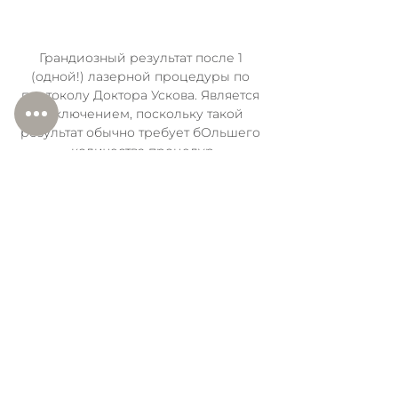
Грандиозный результат после 1 
(одной!) лазерной процедуры по 
протоколу Доктора Ускова. Является 
исключением, поскольку такой 
результат обычно требует бОльшего 
количества процедур
https://video.wixstatic.com/video/3c922e
_7de92ce8509745698a571b9dce7509a4/7
20p/mp4/file.mp4
Потрясающая динамика у пациентки 
с выраженным повреждением кожи 
живота. Уже лучше, но мы должны 
продолжать работу