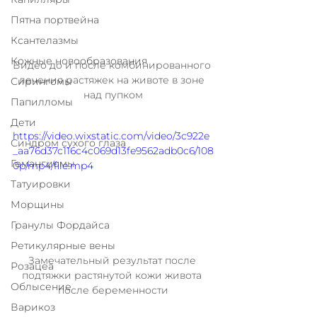
Пятна портвейна
Ксантелазмы
Кожные новообразования
Видео до и после комбинированного 
лечения растяжек на животе в зоне 
Сирингомы
над пупком
Папилломы
Дети
https://video.wixstatic.com/video/3c922e
Синдром сухого глаза
_aa76d37c116c4c069d13fe9562adb0c6/108
Гемангиомы
0p/mp4/file.mp4
Татуировки
Морщины
Гранулы Фордайса
Ретикулярные вены
Замечательный результат после 
Розацеа
подтяжки растянутой кожи живота 
Облысение
после беременности
Варикоз