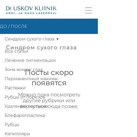
ДО / ПОСЛЕ
Синдром сухого глаза
Синдром сухого глаза
Все статьи
Лечение пигментации
Зона вокруг глаз
Посты скоро
Перманентный макияж
появятся
Растяжки
Можно пока посмотреть
Рубцы от порезов
другие рубрики или
Удаление постакне
вернуться сюда позже.
Блефаропластика
Рубцы
Капилляры