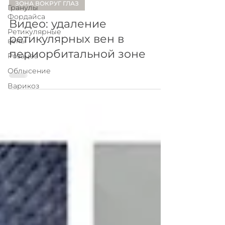
ЗОНА ВОКРУГ ГЛАЗ
Гранулы
Фордайса
Видео: удаление
Ретикулярные
ретикулярных вен в
вены
периорбитальной зоне
Розацеа
Облысение
Варикоз