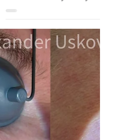
Лазерное удаление ангиом
и венозных лакун на губах