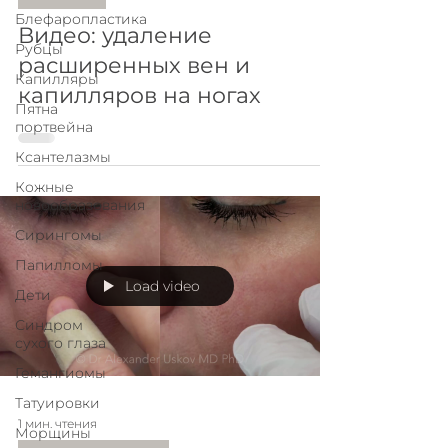
Блефаропластика
Видео: удаление
Рубцы
расширенных вен и
Капилляры
капилляров на ногах
Пятна
портвейна
Ксантелазмы
Кожные
новообразования
Сирингомы
Папилломы
Load video
Дети
Синдром
сухого глаза
Гемангиомы
Татуировки
1 мин. чтения
Морщины