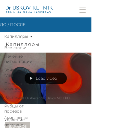
ДО / ПОСЛЕ
Капилляры
Капилляры
Все статьи
Лечение
пигментации
Зона вокруг
глаз
Load video
Перманентный
макияж
Растяжки
Рубцы от
порезов
1 мин. чтения
Удаление
постакне
ВАРИКОЗ